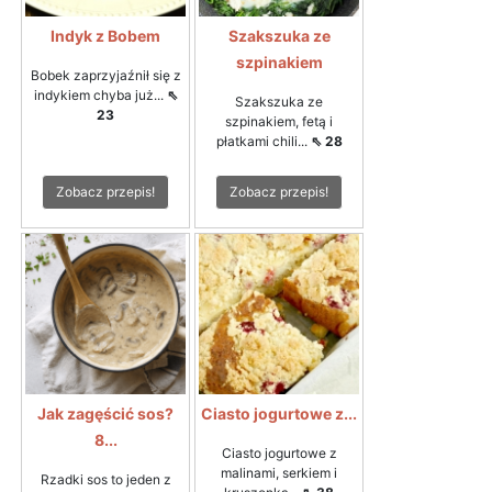
Indyk z Bobem
Szakszuka ze
szpinakiem
Bobek zaprzyjaźnił się z
indykiem chyba już...
⇖
Szakszuka ze
23
szpinakiem, fetą i
płatkami chili...
⇖ 28
Zobacz przepis!
Zobacz przepis!
Jak zagęścić sos?
Ciasto jogurtowe z...
8...
Ciasto jogurtowe z
malinami, serkiem i
Rzadki sos to jeden z