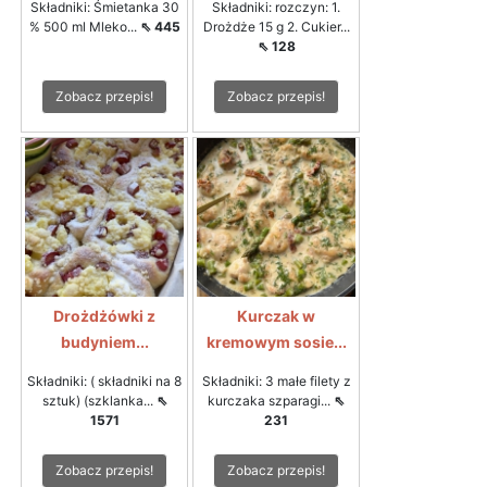
Składniki: Śmietanka 30
Składniki: rozczyn: 1.
% 500 ml Mleko...
⇖ 445
Drożdże 15 g 2. Cukier...
⇖ 128
Zobacz przepis!
Zobacz przepis!
Drożdżówki z
Kurczak w
budyniem...
kremowym sosie...
Składniki: ( składniki na 8
Składniki: 3 małe filety z
sztuk) (szklanka...
⇖
kurczaka szparagi...
⇖
1571
231
Zobacz przepis!
Zobacz przepis!