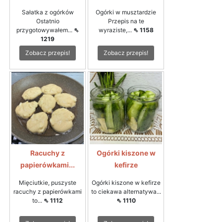
Sałatka z ogórków
Ogórki w musztardzie
Ostatnio
Przepis na te
przygotowywałem...
⇖
wyraziste,...
⇖ 1158
1219
Zobacz przepis!
Zobacz przepis!
Racuchy z
Ogórki kiszone w
papierówkami...
kefirze
Mięciutkie, puszyste
Ogórki kiszone w kefirze
racuchy z papierówkami
to ciekawa alternatywa...
to...
⇖ 1112
⇖ 1110