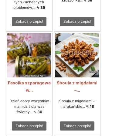
kruszonką...
⇖ 38
tych kuchennych
problemów,...
⇖ 35
Zobacz przepis!
Zobacz przepis!
Fasolka szparagowa
Sboula z migdałami
w...
–...
Dzień dobry wszystkim
Sboula z migdałami –
mam dziś dla was
marokańskie...
⇖ 18
świetny...
⇖ 30
Zobacz przepis!
Zobacz przepis!