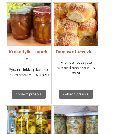
Krokodylki - ogórki
Domowe bułeczki...
z...
Miękkie i puszyste
bułeczki maślane z...
⇖
Pyszne, lekko pikantne,
2174
lekko słodkie,...
⇖ 2320
Zobacz przepis!
Zobacz przepis!