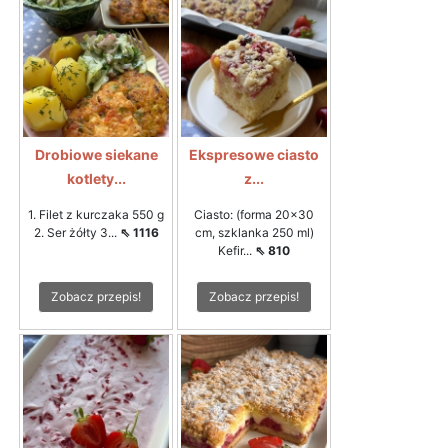
Drobiowe siekane
Ekspresowe ciasto
kotlety...
z...
1. Filet z kurczaka 550 g
Ciasto: (forma 20x30
2. Ser żółty 3...
⇖ 1116
cm, szklanka 250 ml)
Kefir...
⇖ 810
Zobacz przepis!
Zobacz przepis!