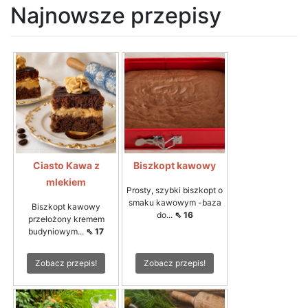
Najnowsze przepisy
Ciasto Kawa z
Biszkopt kawowy
mlekiem
Prosty, szybki biszkopt o
smaku kawowym -baza
Biszkopt kawowy
do...
⇖ 16
przełożony kremem
budyniowym...
⇖ 17
Zobacz przepis!
Zobacz przepis!