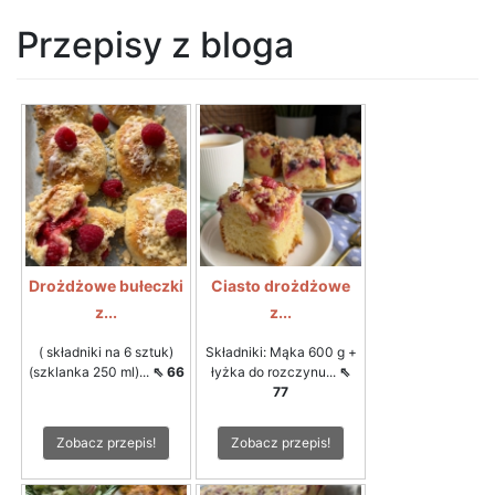
Przepisy z bloga
Drożdżowe bułeczki
Ciasto drożdżowe
z...
z...
( składniki na 6 sztuk)
Składniki: Mąka 600 g +
(szklanka 250 ml)...
⇖ 66
łyżka do rozczynu...
⇖
77
Zobacz przepis!
Zobacz przepis!