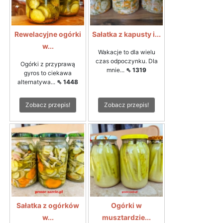
Rewelacyjne ogórki
Sałatka z kapusty i...
w...
Wakacje to dla wielu
czas odpoczynku. Dla
Ogórki z przyprawą
mnie...
⇖ 1319
gyros to ciekawa
alternatywa...
⇖ 1448
Zobacz przepis!
Zobacz przepis!
Sałatka z ogórków
Ogórki w
w...
musztardzie...