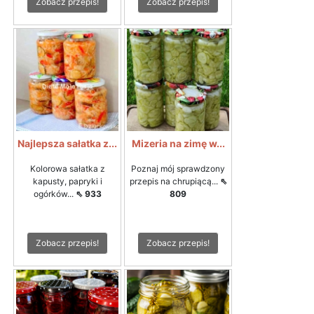
Zobacz przepis!
Zobacz przepis!
Najlepsza sałatka z...
Mizeria na zimę w...
Kolorowa sałatka z
Poznaj mój sprawdzony
kapusty, papryki i
przepis na chrupiącą...
⇖
ogórków...
⇖ 933
809
Zobacz przepis!
Zobacz przepis!