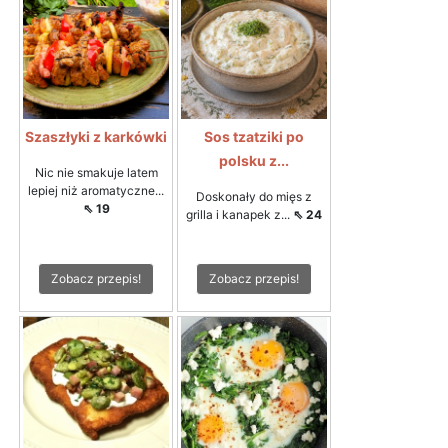
Szaszłyki z karkówki
Sos tzatziki po
polsku z...
Nic nie smakuje latem
lepiej niż aromatyczne...
Doskonały do mięs z
⇖ 19
grilla i kanapek z...
⇖ 24
Zobacz przepis!
Zobacz przepis!