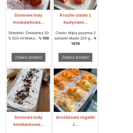
Domowe lody
Kruche ciasto z
truskawkowe...
budyniem...
Składniki: Śmietanka 30
Ciasto: Mąka pszenna 2
% 500 ml Mleko...
⇖ 100
szklanki Masło 200 g...
⇖
1876
Zobacz przepis!
Zobacz przepis!
Domowe lody
drożdżowe rogaliki
śmietankowe...
z...