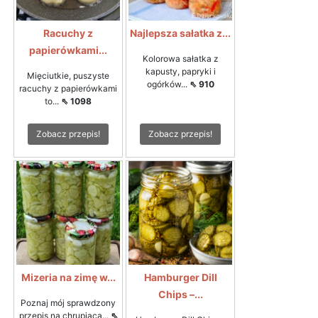
Racuchy z
Najlepsza sałatka z...
papierówkami...
Kolorowa sałatka z
kapusty, papryki i
Mięciutkie, puszyste
ogórków...
⇖ 910
racuchy z papierówkami
to...
⇖ 1098
Zobacz przepis!
Zobacz przepis!
Mizeria na zimę w...
Hamburger Dill
Chips –...
Poznaj mój sprawdzony
przepis na chrupiącą...
⇖