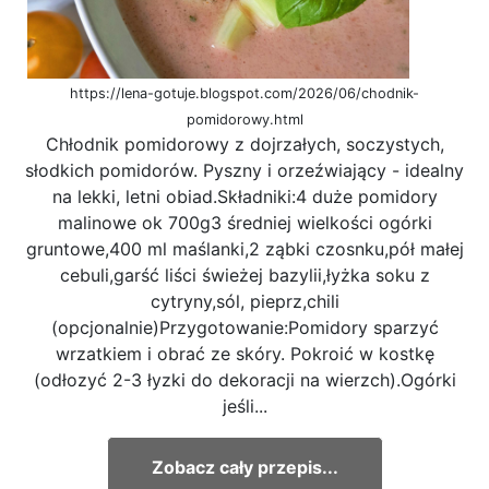
https://lena-gotuje.blogspot.com/2026/06/chodnik-
pomidorowy.html
Chłodnik pomidorowy z dojrzałych, soczystych,
słodkich pomidorów. Pyszny i orzeźwiający - idealny
na lekki, letni obiad.Składniki:4 duże pomidory
malinowe ok 700g3 średniej wielkości ogórki
gruntowe,400 ml maślanki,2 ząbki czosnku,pół małej
cebuli,garść liści świeżej bazylii,łyżka soku z
cytryny,sól, pieprz,chili
(opcjonalnie)Przygotowanie:Pomidory sparzyć
wrzatkiem i obrać ze skóry. Pokroić w kostkę
(odłozyć 2-3 łyzki do dekoracji na wierzch).Ogórki
jeśli...
Zobacz cały przepis...