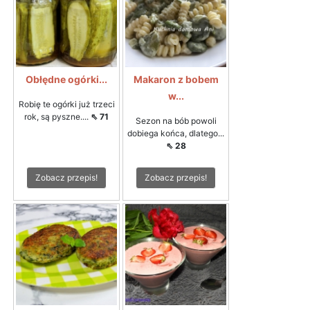
Obłędne ogórki...
Makaron z bobem
w...
Robię te ogórki już trzeci
rok, są pyszne....
⇖ 71
Sezon na bób powoli
dobiega końca, dlatego...
⇖ 28
Zobacz przepis!
Zobacz przepis!