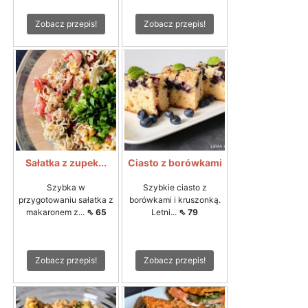
Zobacz przepis!
Zobacz przepis!
Sałatka z zupek...
Ciasto z borówkami
Szybka w
Szybkie ciasto z
przygotowaniu sałatka z
borówkami i kruszonką.
makaronem z...
⇖ 65
Letni...
⇖ 79
Zobacz przepis!
Zobacz przepis!