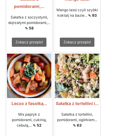
pomidorami,...
Mango lassi czyli szybki
koktalj na bazie...
⇖ 93
Sałatka z soczystymi,
dojrzałymi pomidorami,...
⇖ 58
Zobacz przepis!
Zobacz przepis!
Leczo z fasolką...
Sałatka z tortellini i...
Mix papryk z
Sałatka z tortellini,
pomidorami, cukinią,
pomidorami, ogórkiem...
cebulą,...
⇖ 52
⇖ 63