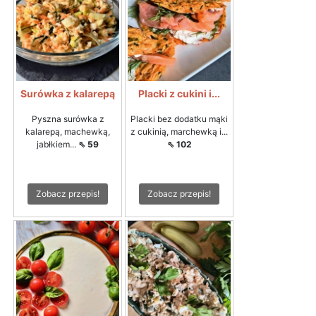
Surówka z kalarepą
Placki z cukini i...
Pyszna surówka z
Placki bez dodatku mąki
kalarepą, machewką,
z cukinią, marchewką i...
jabłkiem...
⇖ 59
⇖ 102
Zobacz przepis!
Zobacz przepis!