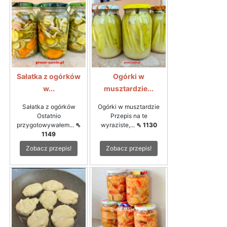
Sałatka z ogórków
Ogórki w
w...
musztardzie...
Sałatka z ogórków
Ogórki w musztardzie
Ostatnio
Przepis na te
przygotowywałem...
⇖
wyraziste,...
⇖ 1130
1149
Zobacz przepis!
Zobacz przepis!