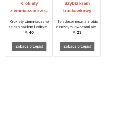
Krokiety
Szybki krem
ziemniaczane ze...
truskawkowy
Krokiety ziemniaczane
Ten deser można zrobić
ze szpinakiem i żółtym...
z każdymi owocami ale...
⇖ 40
⇖ 23
Zobacz przepis!
Zobacz przepis!