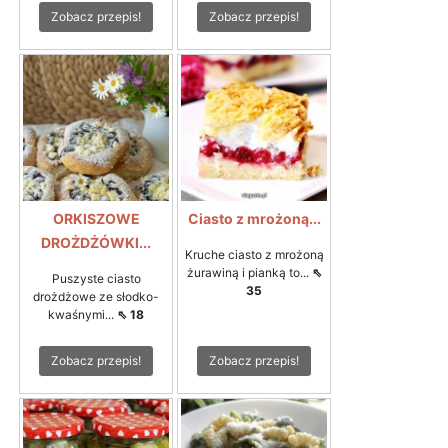
Zobacz przepis!
Zobacz przepis!
ORKISZOWE
Ciasto z mrożoną...
DROŻDŻÓWKI...
Kruche ciasto z mrożoną
żurawiną i pianką to...
⇖
Puszyste ciasto
35
drożdżowe ze słodko-
kwaśnymi...
⇖ 18
Zobacz przepis!
Zobacz przepis!