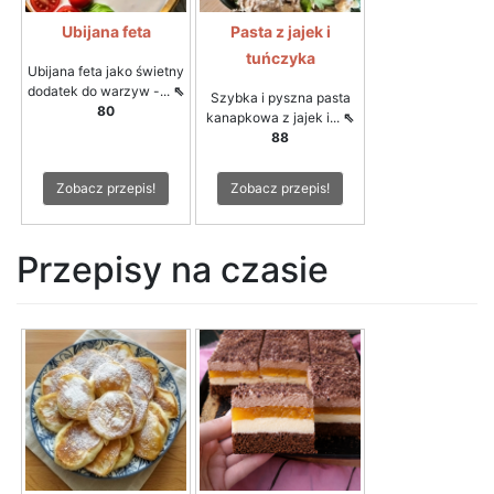
Ubijana feta
Pasta z jajek i
tuńczyka
Ubijana feta jako świetny
dodatek do warzyw -...
⇖
Szybka i pyszna pasta
80
kanapkowa z jajek i...
⇖
88
Zobacz przepis!
Zobacz przepis!
Przepisy na czasie