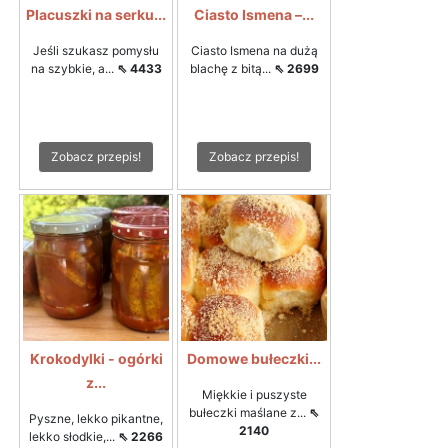
Placuszki na serku...
Ciasto Ismena –...
Jeśli szukasz pomysłu
Ciasto Ismena na dużą
na szybkie, a...
⇖ 4433
blachę z bitą...
⇖ 2699
Zobacz przepis!
Zobacz przepis!
Krokodylki - ogórki
Domowe bułeczki...
z...
Miękkie i puszyste
bułeczki maślane z...
⇖
Pyszne, lekko pikantne,
2140
lekko słodkie,...
⇖ 2266