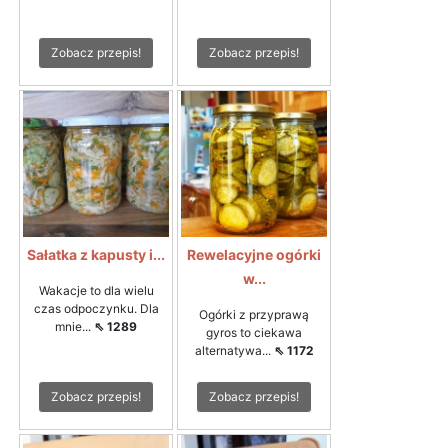
Zobacz przepis!
Zobacz przepis!
Sałatka z kapusty i...
Rewelacyjne ogórki
w...
Wakacje to dla wielu
czas odpoczynku. Dla
Ogórki z przyprawą
mnie...
⇖ 1289
gyros to ciekawa
alternatywa...
⇖ 1172
Zobacz przepis!
Zobacz przepis!