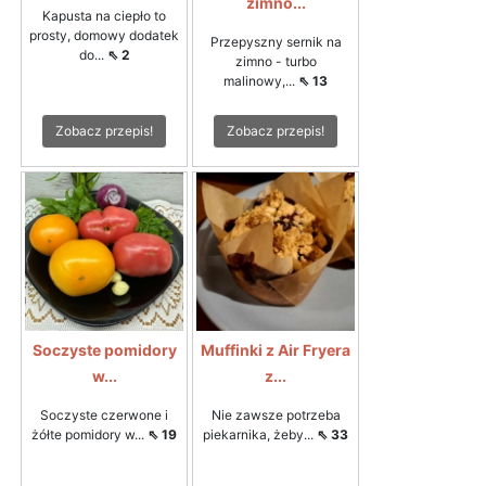
zimno...
Kapusta na ciepło to
prosty, domowy dodatek
Przepyszny sernik na
do...
⇖ 2
zimno - turbo
malinowy,...
⇖ 13
Zobacz przepis!
Zobacz przepis!
Soczyste pomidory
Muffinki z Air Fryera
w...
z...
Soczyste czerwone i
Nie zawsze potrzeba
żółte pomidory w...
⇖ 19
piekarnika, żeby...
⇖ 33