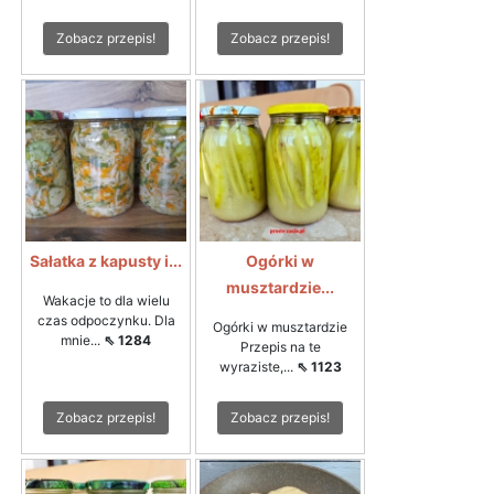
Zobacz przepis!
Zobacz przepis!
Sałatka z kapusty i...
Ogórki w
musztardzie...
Wakacje to dla wielu
czas odpoczynku. Dla
Ogórki w musztardzie
mnie...
⇖ 1284
Przepis na te
wyraziste,...
⇖ 1123
Zobacz przepis!
Zobacz przepis!