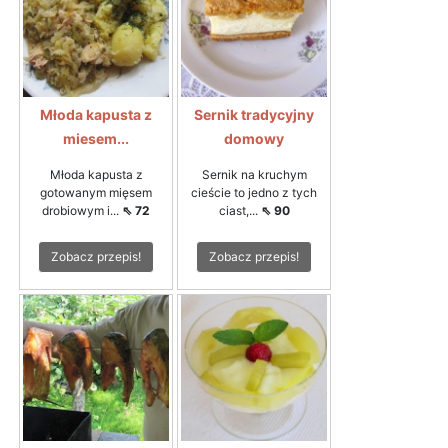
Młoda kapusta z
Sernik tradycyjny
miesem...
domowy
Młoda kapusta z
Sernik na kruchym
gotowanym mięsem
cieście to jedno z tych
drobiowym i...
⇖ 72
ciast,...
⇖ 90
Zobacz przepis!
Zobacz przepis!