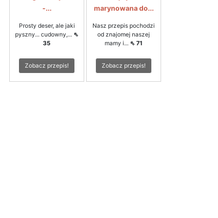
-...
marynowana do...
Prosty deser, ale jaki
Nasz przepis pochodzi
pyszny... cudowny,...
⇖
od znajomej naszej
35
mamy i...
⇖ 71
Zobacz przepis!
Zobacz przepis!