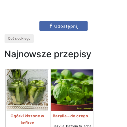
Udostępnij
Coś słodkiego
Najnowsze przepisy
Ogórki kiszone w
Bazylia – do czego...
kefirze
Bazylia. Bazylia to jedna