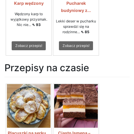
Karp wędzony
Pucharek
budyniowy z...
Wędzony karp to
wyjątkowy przysmak.
Lekki deser w pucharku
Nic nie...
⇖ 93
sprawdzi się na
rodzinne...
⇖ 85
Zobacz przepis!
Zobacz przepis!
Przepisy na czasie
Placuszki na serku...
Ciasto Ismena –...