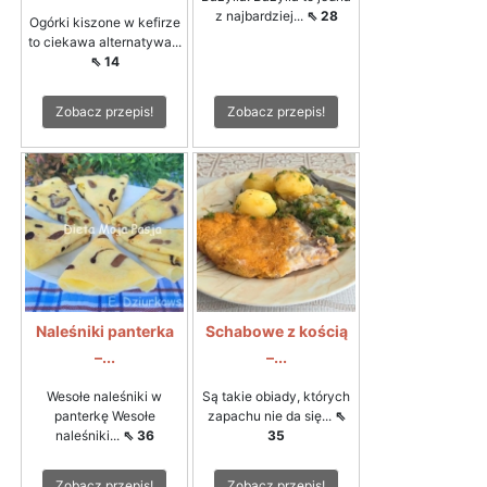
z najbardziej...
⇖ 28
Ogórki kiszone w kefirze
to ciekawa alternatywa...
⇖ 14
Zobacz przepis!
Zobacz przepis!
Naleśniki panterka
Schabowe z kością
–...
–...
Wesołe naleśniki w
Są takie obiady, których
panterkę Wesołe
zapachu nie da się...
⇖
naleśniki...
⇖ 36
35
Zobacz przepis!
Zobacz przepis!