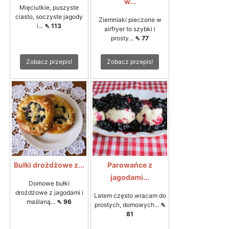
w...
Mięciutkie, puszyste
ciasto, soczyste jagody
Ziemniaki pieczone w
i...
⇖ 113
airfryer to szybki i
prosty...
⇖ 77
Zobacz przepis!
Zobacz przepis!
Bułki drożdżowe z...
Parowańce z
jagodami...
Domowe bułki
drożdżowe z jagodami i
Latem często wracam do
maślaną...
⇖ 96
prostych, domowych...
⇖
81