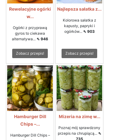
Rewelacyjne ogórki
Najlepsza sałatka z...
w...
Kolorowa sałatka z
kapusty, papryki i
Ogórki z przyprawą
ogórków...
⇖ 903
gyros to ciekawa
alternatywa...
⇖ 946
Zobacz przepis!
Zobacz przepis!
Hamburger Dill
Mizeria na zimę w...
Chips –...
Poznaj mój sprawdzony
przepis na chrupiącą...
⇖
Hamburger Dill Chips –
735