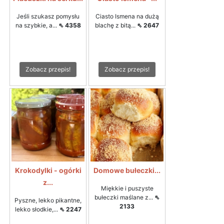
Jeśli szukasz pomysłu
Ciasto Ismena na dużą
na szybkie, a...
⇖ 4358
blachę z bitą...
⇖ 2647
Zobacz przepis!
Zobacz przepis!
Krokodylki - ogórki
Domowe bułeczki...
z...
Miękkie i puszyste
bułeczki maślane z...
⇖
Pyszne, lekko pikantne,
2133
lekko słodkie,...
⇖ 2247