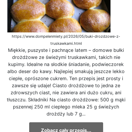
https://www.dompelenmiety.pl/2026/05/buki-drozdzowe-z-
truskawkami.html
Miękkie, puszyste i pachnące latem – domowe bułki
drożdżowe ze świeżymi truskawkami, takich nie
kupimy. Idealne na słodkie śniadanie, podwieczorek
albo deser do kawy. Najlepiej smakują jeszcze lekko
ciepłe, oprószone cukrem. Ten przepis jest prosty i
zawsze się udaje! Ciasto drożdżowe to jedna ze
zdrowszych ciast, nie zawiera ani dużo cukru, ani
tłuszczu. Składniki Na ciasto drożdżowe: 500 g mąki
pszennej 250 ml ciepłego mleka 25 g świeżych
drożdży lub 7 g...
Zobacz cały przepis...