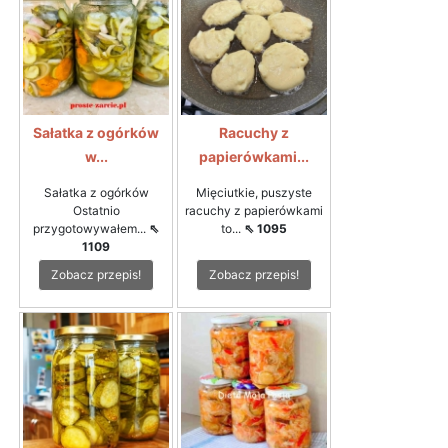
Sałatka z ogórków
Racuchy z
w...
papierówkami...
Sałatka z ogórków
Mięciutkie, puszyste
Ostatnio
racuchy z papierówkami
przygotowywałem...
⇖
to...
⇖ 1095
1109
Zobacz przepis!
Zobacz przepis!