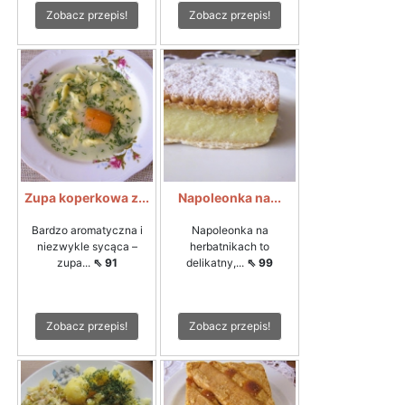
Zobacz przepis!
Zobacz przepis!
Zupa koperkowa z...
Napoleonka na...
Bardzo aromatyczna i
Napoleonka na
niezwykle sycąca –
herbatnikach to
zupa...
⇖ 91
delikatny,...
⇖ 99
Zobacz przepis!
Zobacz przepis!