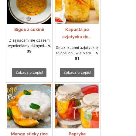
Bigos z cukinii
Kapusta po
azjatycku do...
Z sąsiadami się czasem
wymieniamy różnymi...
⇖
Smaki kuchni azjatyckiej
39
to coś, co uwielbiam....
⇖
51
Zobacz przepis!
Zobacz przepis!
Mango sticky rice
Papryka