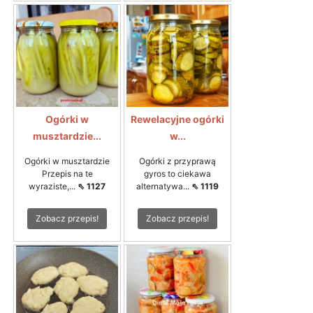
Ogórki w
Rewelacyjne ogórki
musztardzie...
w...
Ogórki w musztardzie
Ogórki z przyprawą
Przepis na te
gyros to ciekawa
wyraziste,...
⇖ 1127
alternatywa...
⇖ 1119
Zobacz przepis!
Zobacz przepis!