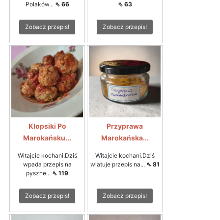
Polaków...
⇖ 66
⇖ 63
Zobacz przepis!
Zobacz przepis!
Klopsiki Po
Przyprawa
Marokańsku...
Marokańska...
Witajcie kochani.Dziś
Witajcie kochani.Dziś
wpada przepis na
wlatuje przepis na...
⇖ 81
pyszne...
⇖ 119
Zobacz przepis!
Zobacz przepis!