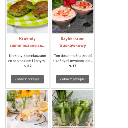
Krokiety
Szybki krem
ziemniaczane ze...
truskawkowy
Krokiety ziemniaczane
Ten deser można zrobić
ze szpinakiem i żółtym...
z każdymi owocami ale...
⇖ 32
⇖ 17
Zobacz przepis!
Zobacz przepis!