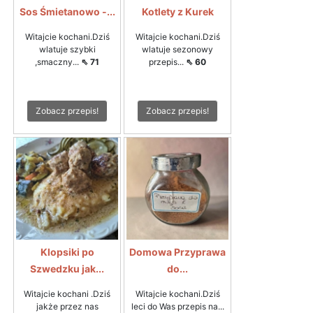
Sos Śmietanowo -...
Kotlety z Kurek
Witajcie kochani.Dziś
Witajcie kochani.Dziś
wlatuje szybki
wlatuje sezonowy
,smaczny...
⇖ 71
przepis...
⇖ 60
Zobacz przepis!
Zobacz przepis!
Klopsiki po
Domowa Przyprawa
Szwedzku jak...
do...
Witajcie kochani .Dziś
Witajcie kochani.Dziś
jakże przez nas
leci do Was przepis na...