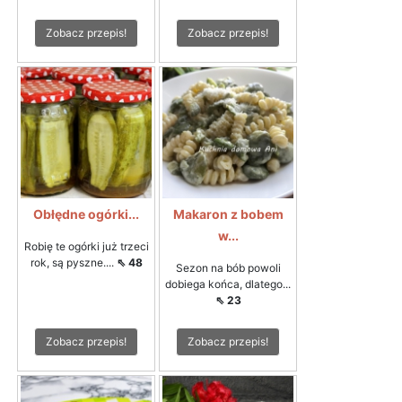
Zobacz przepis!
Zobacz przepis!
Obłędne ogórki...
Makaron z bobem
w...
Robię te ogórki już trzeci
rok, są pyszne....
⇖ 48
Sezon na bób powoli
dobiega końca, dlatego...
⇖ 23
Zobacz przepis!
Zobacz przepis!