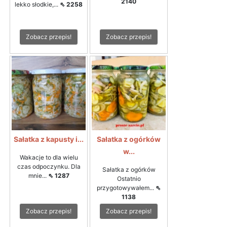
2140
lekko słodkie,...
⇖ 2258
Zobacz przepis!
Zobacz przepis!
Sałatka z kapusty i...
Sałatka z ogórków
w...
Wakacje to dla wielu
czas odpoczynku. Dla
Sałatka z ogórków
mnie...
⇖ 1287
Ostatnio
przygotowywałem...
⇖
1138
Zobacz przepis!
Zobacz przepis!