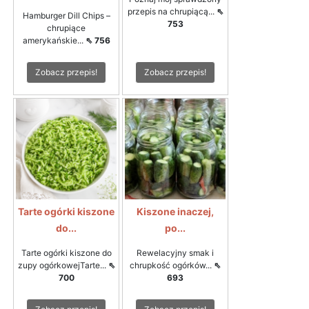
przepis na chrupiącą...
⇖
Hamburger Dill Chips –
753
chrupiące
amerykańskie...
⇖ 756
Zobacz przepis!
Zobacz przepis!
Tarte ogórki kiszone
Kiszone inaczej,
do...
po...
Tarte ogórki kiszone do
Rewelacyjny smak i
zupy ogórkowejTarte...
⇖
chrupkość ogórków...
⇖
700
693