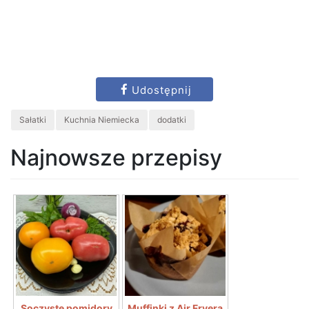
Udostępnij
Sałatki
Kuchnia Niemiecka
dodatki
Najnowsze przepisy
Soczyste pomidory
Muffinki z Air Fryera