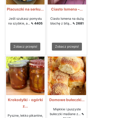
Placuszki na serku...
Ciasto Ismena –...
Jeśli szukasz pomysłu
Ciasto Ismena na dużą
na szybkie, a...
⇖ 4405
blachę z bitą...
⇖ 2681
Zobacz przepis!
Zobacz przepis!
Krokodylki - ogórki
Domowe bułeczki...
z...
Miękkie i puszyste
bułeczki maślane z...
⇖
Pyszne, lekko pikantne,