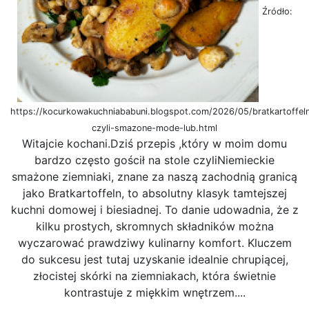
Źródło:
https://kocurkowakuchniababuni.blogspot.com/2026/05/bratkartoffel
czyli-smazone-mode-lub.html
Witajcie kochani.Dziś przepis ,który w moim domu
bardzo często gościł na stole czyliNiemieckie
smażone ziemniaki, znane za naszą zachodnią granicą
jako Bratkartoffeln, to absolutny klasyk tamtejszej
kuchni domowej i biesiadnej. To danie udowadnia, że z
kilku prostych, skromnych składników można
wyczarować prawdziwy kulinarny komfort. Kluczem
do sukcesu jest tutaj uzyskanie idealnie chrupiącej,
złocistej skórki na ziemniakach, która świetnie
kontrastuje z miękkim wnętrzem....