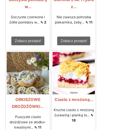
w...
z...
Soczyste czerwone i
Nie zawsze potrzeba
żółte pomidory w...
⇖ 2
piekarnika, żeby...
⇖ 11
Zobacz przepis!
Zobacz przepis!
ORKISZOWE
Ciasto z mrożoną...
DROŻDŻÓWKI...
Kruche ciasto z mrożoną
żurawiną i pianką to...
⇖
Puszyste ciasto
18
drożdżowe ze słodko-
kwaśnymi...
⇖ 11