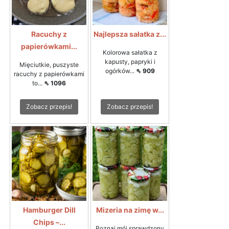
Racuchy z
Najlepsza sałatka z...
papierówkami...
Kolorowa sałatka z
kapusty, papryki i
Mięciutkie, puszyste
ogórków...
⇖ 909
racuchy z papierówkami
to...
⇖ 1096
Zobacz przepis!
Zobacz przepis!
Hamburger Dill
Mizeria na zimę w...
Chips –...
Poznaj mój sprawdzony