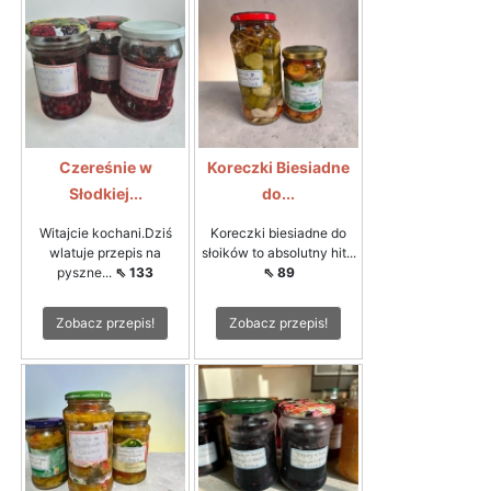
Czereśnie w
Koreczki Biesiadne
Słodkiej...
do...
Witajcie kochani.Dziś
Koreczki biesiadne do
wlatuje przepis na
słoików to absolutny hit...
pyszne...
⇖ 133
⇖ 89
Zobacz przepis!
Zobacz przepis!