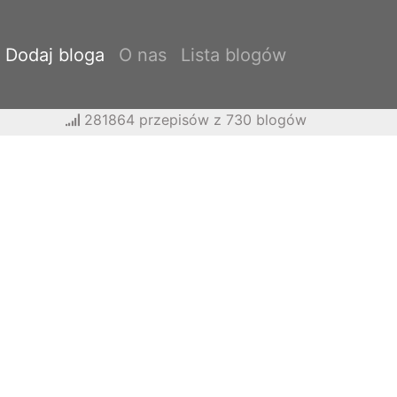
Dodaj bloga
O nas
Lista blogów
281864 przepisów z 730 blogów