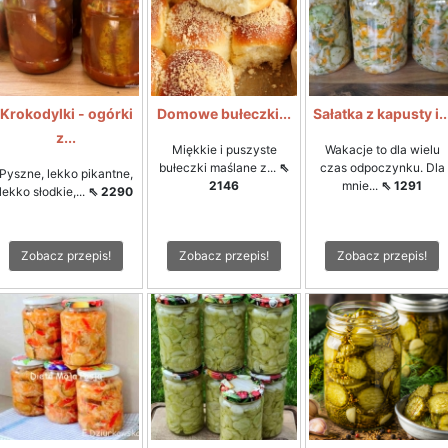
Krokodylki - ogórki
Domowe bułeczki...
Sałatka z kapusty i..
z...
Miękkie i puszyste
Wakacje to dla wielu
bułeczki maślane z...
⇖
czas odpoczynku. Dla
Pyszne, lekko pikantne,
2146
mnie...
⇖ 1291
lekko słodkie,...
⇖ 2290
Zobacz przepis!
Zobacz przepis!
Zobacz przepis!