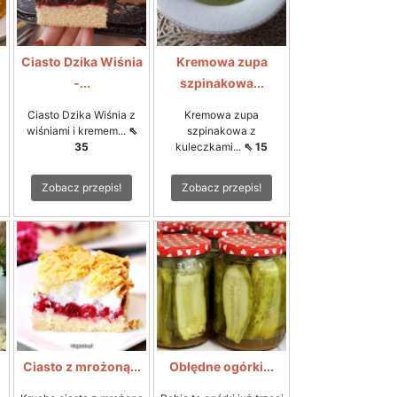
Ciasto Dzika Wiśnia
Kremowa zupa
-...
szpinakowa...
Ciasto Dzika Wiśnia z
Kremowa zupa
wiśniami i kremem...
⇖
szpinakowa z
35
kuleczkami...
⇖ 15
Zobacz przepis!
Zobacz przepis!
Ciasto z mrożoną...
Obłędne ogórki...