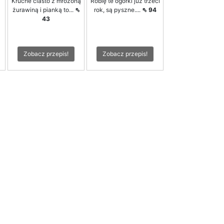
Kruche ciasto z mrożoną
Robię te ogórki już trzeci
żurawiną i pianką to...
⇖
rok, są pyszne....
⇖ 94
43
Zobacz przepis!
Zobacz przepis!