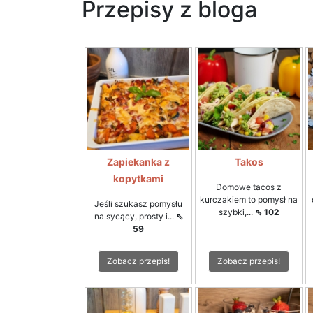
Przepisy z bloga
Zapiekanka z
Takos
kopytkami
Domowe tacos z
kurczakiem to pomysł na
Jeśli szukasz pomysłu
szybki,...
⇖ 102
na sycący, prosty i...
⇖
59
Zobacz przepis!
Zobacz przepis!