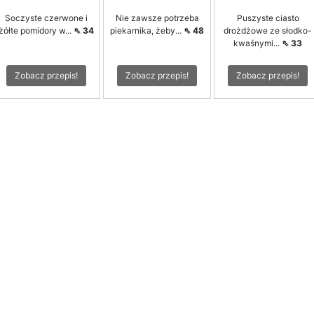
Soczyste czerwone i
Nie zawsze potrzeba
Puszyste ciasto
żółte pomidory w...
⇖ 34
piekarnika, żeby...
⇖ 48
drożdżowe ze słodko-
kwaśnymi...
⇖ 33
Zobacz przepis!
Zobacz przepis!
Zobacz przepis!