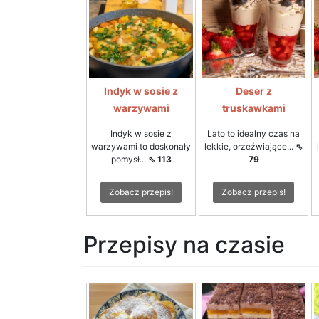
Indyk w sosie z
Deser z
warzywami
truskawkami
Indyk w sosie z
Lato to idealny czas na
warzywami to doskonały
lekkie, orzeźwiające...
⇖
pomysł...
⇖ 113
79
Zobacz przepis!
Zobacz przepis!
Przepisy na czasie