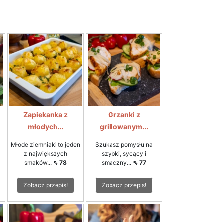
Zapiekanka z
Grzanki z
młodych...
grillowanym...
Młode ziemniaki to jeden
Szukasz pomysłu na
z największych
szybki, sycący i
smaków...
⇖ 78
smaczny...
⇖ 77
Zobacz przepis!
Zobacz przepis!