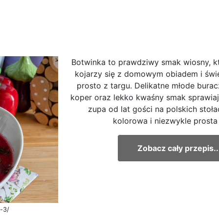
Botwinka to prawdziwy smak wiosny, k
kojarzy się z domowym obiadem i św
prosto z targu. Delikatne młode bura
koper oraz lekko kwaśny smak sprawiają
zupa od lat gości na polskich stoła
kolorowa i niezwykle prosta 
Zobacz cały przepis..
a-3/