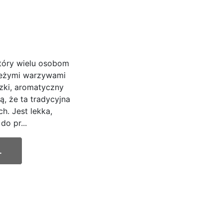
tóry wielu osobom
ieżymi warzywami
czki, aromatyczny
, że ta tradycyjna
ch. Jest lekka,
do pr...
.