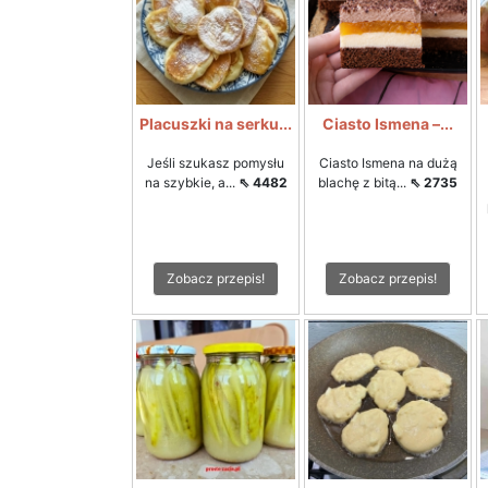
Placuszki na serku...
Ciasto Ismena –...
Jeśli szukasz pomysłu
Ciasto Ismena na dużą
na szybkie, a...
⇖ 4482
blachę z bitą...
⇖ 2735
Zobacz przepis!
Zobacz przepis!