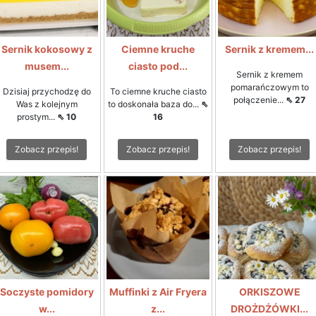
Sernik kokosowy z
Ciemne kruche
Sernik z kremem...
musem...
ciasto pod...
Sernik z kremem
pomarańczowym to
Dzisiaj przychodzę do
To ciemne kruche ciasto
połączenie...
⇖ 27
Was z kolejnym
to doskonała baza do...
⇖
prostym...
⇖ 10
16
Zobacz przepis!
Zobacz przepis!
Zobacz przepis!
Soczyste pomidory
Muffinki z Air Fryera
ORKISZOWE
w...
z...
DROŻDŻÓWKI...