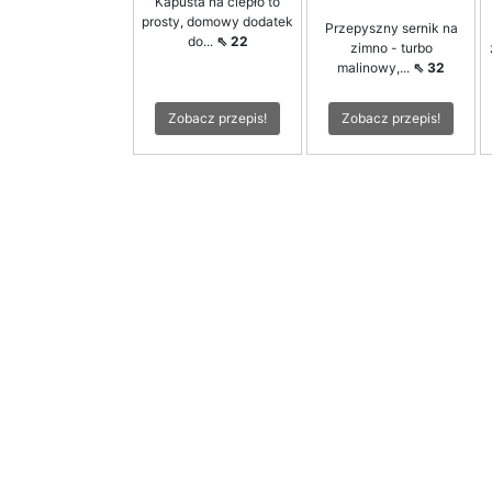
Kapusta na ciepło to
prosty, domowy dodatek
Przepyszny sernik na
do...
⇖ 22
zimno - turbo
malinowy,...
⇖ 32
Zobacz przepis!
Zobacz przepis!