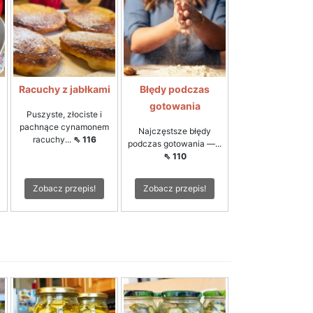
Racuchy z jabłkami
Błędy podczas
gotowania
Puszyste, złociste i
pachnące cynamonem
Najczęstsze błędy
racuchy...
⇖ 116
podczas gotowania —...
⇖ 110
Zobacz przepis!
Zobacz przepis!