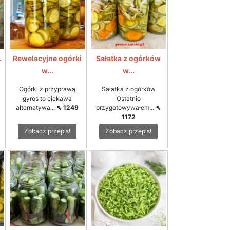
.
Rewelacyjne ogórki
Sałatka z ogórków
w...
w...
Ogórki z przyprawą
Sałatka z ogórków
gyros to ciekawa
Ostatnio
alternatywa...
⇖ 1249
przygotowywałem...
⇖
1172
Zobacz przepis!
Zobacz przepis!