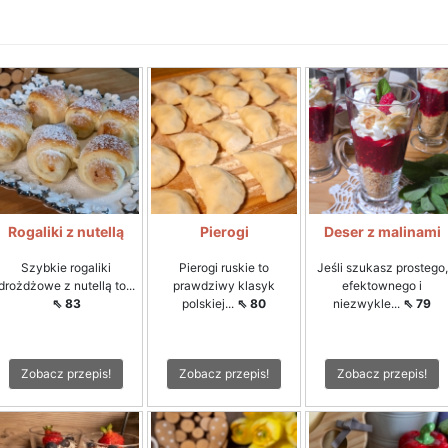
Rogaliki z nutellą
Pierogi
Deser z malinami
Szybkie rogaliki
Pierogi ruskie to
Jeśli szukasz prostego,
drożdżowe z nutellą to...
prawdziwy klasyk
efektownego i
⇖ 83
polskiej...
⇖ 80
niezwykle...
⇖ 79
Zobacz przepis!
Zobacz przepis!
Zobacz przepis!