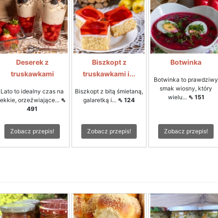
Deserek z
Biszkopt z
Botwinka
truskawkami
truskawkami i...
Botwinka to prawdziwy
smak wiosny, który
Lato to idealny czas na
Biszkopt z bitą śmietaną,
wielu...
⇖ 151
lekkie, orzeźwiające...
⇖
galaretką i...
⇖ 124
491
Zobacz przepis!
Zobacz przepis!
Zobacz przepis!