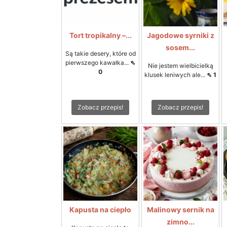
Tort tropikalny –...
Jagodowe syrniki z
sosem...
Są takie desery, które od
pierwszego kawałka...
⇖
Nie jestem wielbicielką
0
klusek leniwych ale...
⇖ 1
Zobacz przepis!
Zobacz przepis!
Kapusta na ciepło
Malinowy sernik na
zimno...