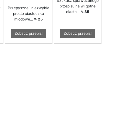
i
Szukasz sprawdzonego
.
przepisu na wilgotne
Przepyszne i niezwykle
ciasto...
⇖ 35
proste ciasteczka
miodowe...
⇖ 25
Zobacz przepis!
Zobacz przepis!