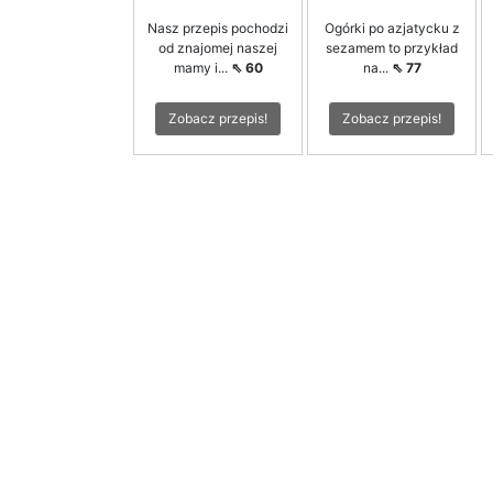
Nasz przepis pochodzi
Ogórki po azjatycku z
od znajomej naszej
sezamem to przykład
mamy i...
⇖ 60
na...
⇖ 77
Zobacz przepis!
Zobacz przepis!