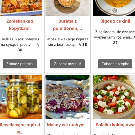
Zapiekanka z
Buratta z
Bigos z cukinii
kopytkami
pomidorem,...
Z sąsiadami się czase
wymieniamy różnymi...
Jeśli szukasz pomysłu
Włoskie wakacje kojarzą
27
na sycący, prosty i...
⇖
się z beztroską,...
⇖ 38
36
Zobacz przepis!
Zobacz przepis!
Zobacz przepis!
Rewelacyjne ogórki
Maliny w kruchym...
Sałatka koktajlowa
w...