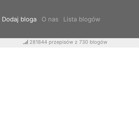
Dodaj bloga
O nas
Lista blogów
281844 przepisów z 730 blogów