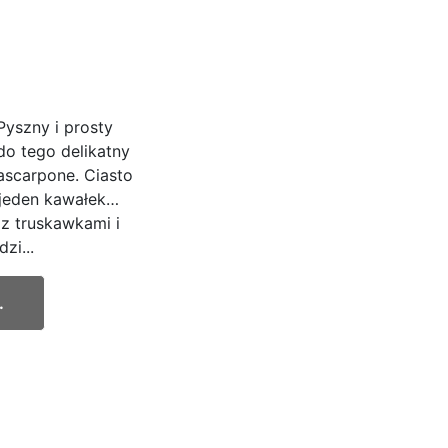
Pyszny i prosty
do tego delikatny
mascarpone. Ciasto
o jeden kawałek…
z truskawkami i
zi...
.