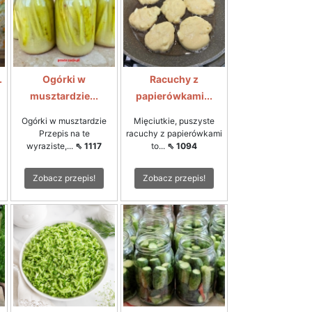
.
Ogórki w
Racuchy z
musztardzie...
papierówkami...
Ogórki w musztardzie
Mięciutkie, puszyste
Przepis na te
racuchy z papierówkami
wyraziste,...
⇖ 1117
to...
⇖ 1094
Zobacz przepis!
Zobacz przepis!