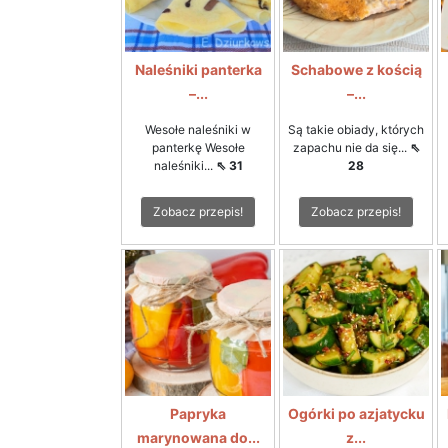
Naleśniki panterka
Schabowe z kością
–...
–...
Wesołe naleśniki w
Są takie obiady, których
panterkę Wesołe
zapachu nie da się...
⇖
naleśniki...
⇖ 31
28
Zobacz przepis!
Zobacz przepis!
Papryka
Ogórki po azjatycku
marynowana do...
z...