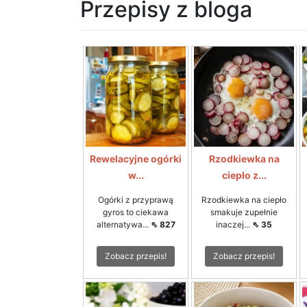
Przepisy z bloga
Rewelacyjne ogórki
Rzodkiewka na
w...
ciepło z...
Ogórki z przyprawą
Rzodkiewka na ciepło
gyros to ciekawa
smakuje zupełnie
alternatywa...
⇖ 827
inaczej...
⇖ 35
Zobacz przepis!
Zobacz przepis!