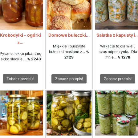
Krokodylki - ogórki
Domowe bułeczki...
Sałatka z kapusty i..
z...
Miękkie i puszyste
Wakacje to dla wielu
bułeczki maślane z...
⇖
czas odpoczynku. Dla
Pyszne, lekko pikantne,
2129
mnie...
⇖ 1278
lekko słodkie,...
⇖ 2243
Zobacz przepis!
Zobacz przepis!
Zobacz przepis!