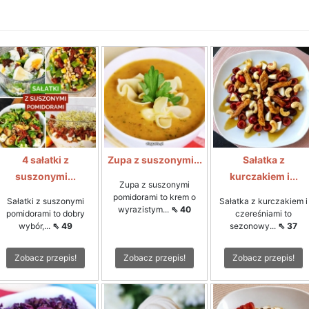
4 sałatki z
Zupa z suszonymi...
Sałatka z
suszonymi...
kurczakiem i...
Zupa z suszonymi
pomidorami to krem o
Sałatki z suszonymi
Sałatka z kurczakiem i
wyrazistym...
⇖ 40
pomidorami to dobry
czereśniami to
wybór,...
⇖ 49
sezonowy...
⇖ 37
Zobacz przepis!
Zobacz przepis!
Zobacz przepis!