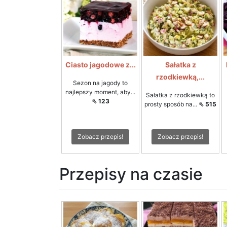
Ciasto jagodowe z...
Sałatka z
rzodkiewką,...
Sezon na jagody to
najlepszy moment, aby...
Sałatka z rzodkiewką to
⇖ 123
prosty sposób na...
⇖ 515
Zobacz przepis!
Zobacz przepis!
Przepisy na czasie