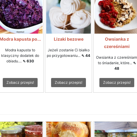
Modra kapusta po...
Lizaki bezowe
Owsianka z
czereśniami
Modra kapusta to
Jeżeli zostanie Ci białko
klasyczny dodatek do
po przygotowaniu...
⇖ 44
Owsianka z czereśniam
obiadu....
⇖ 630
to śniadanie, które...
⇖
48
Zobacz przepis!
Zobacz przepis!
Zobacz przepis!