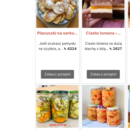
Placuszki na serku...
Ciasto Ismena –...
Jeśli szukasz pomysłu
Ciasto Ismena na dużą
na szybkie, a...
⇖ 4324
blachę z bitą...
⇖ 2627
Zobacz przepis!
Zobacz przepis!