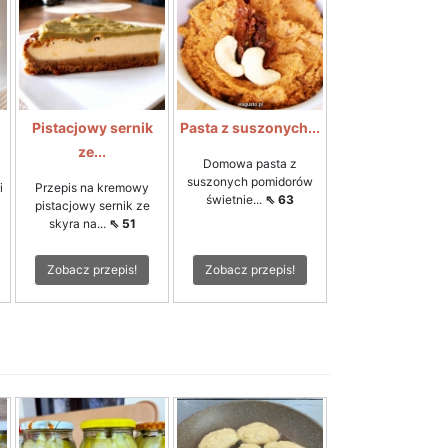
Pistacjowy sernik
Pasta z suszonych...
ze...
Domowa pasta z
suszonych pomidorów
i
Przepis na kremowy
świetnie...
⇖ 63
pistacjowy sernik ze
skyra na...
⇖ 51
Zobacz przepis!
Zobacz przepis!