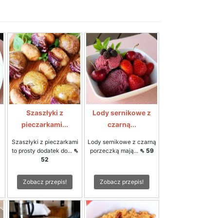
Szaszłyki z
Lody sernikowe z
pieczarkami...
czarną...
Szaszłyki z pieczarkami
Lody sernikowe z czarną
to prosty dodatek do...
⇖
porzeczką mają...
⇖ 59
52
Zobacz przepis!
Zobacz przepis!