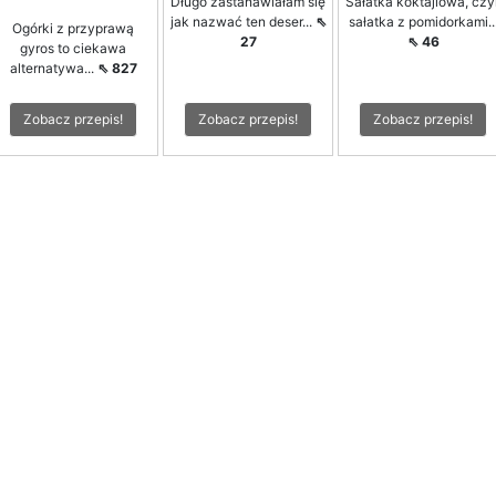
Długo zastanawiałam się
Sałatka koktajlowa, czyl
jak nazwać ten deser...
⇖
sałatka z pomidorkami..
Ogórki z przyprawą
27
⇖ 46
gyros to ciekawa
alternatywa...
⇖ 827
Zobacz przepis!
Zobacz przepis!
Zobacz przepis!