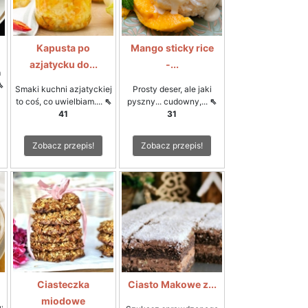
Kapusta po
Mango sticky rice
azjatycku do...
-...
m
⇖
Smaki kuchni azjatyckiej
Prosty deser, ale jaki
to coś, co uwielbiam....
⇖
pyszny... cudowny,...
⇖
41
31
Zobacz przepis!
Zobacz przepis!
Ciasteczka
Ciasto Makowe z...
miodowe