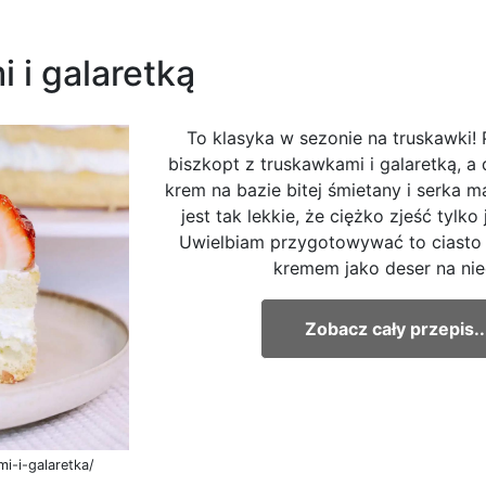
 i galaretką
To klasyka w sezonie na truskawki! 
biszkopt z truskawkami i galaretką, a 
krem na bazie bitej śmietany i serka 
jest tak lekkie, że ciężko zjeść tylk
Uwielbiam przygotowywać to ciasto 
kremem jako deser na nied
Zobacz cały przepis..
mi-i-galaretka/