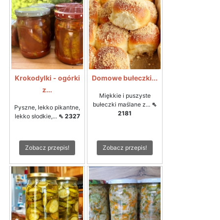
Krokodylki - ogórki
Domowe bułeczki...
z...
Miękkie i puszyste
bułeczki maślane z...
⇖
Pyszne, lekko pikantne,
2181
lekko słodkie,...
⇖ 2327
Zobacz przepis!
Zobacz przepis!