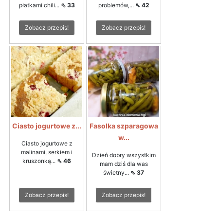
płatkami chili...
⇖ 33
problemów,...
⇖ 42
Zobacz przepis!
Zobacz przepis!
Ciasto jogurtowe z...
Fasolka szparagowa
w...
Ciasto jogurtowe z
malinami, serkiem i
Dzień dobry wszystkim
kruszonką...
⇖ 46
mam dziś dla was
świetny...
⇖ 37
Zobacz przepis!
Zobacz przepis!