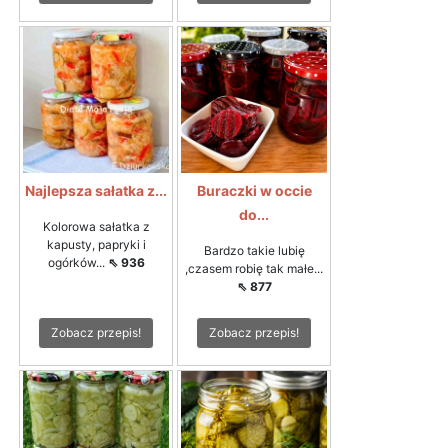
Najlepsza sałatka z...
Buraczki w occie
do...
Kolorowa sałatka z
kapusty, papryki i
Bardzo takie lubię
ogórków...
⇖ 936
,czasem robię tak małe...
⇖ 877
Zobacz przepis!
Zobacz przepis!