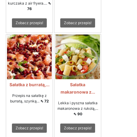
kurczaka z air fryera....
⇖
76
Zobacz przepis!
Zobacz przepis!
Sałatka z burratą,...
Sałatka
makaronowa z...
Przepis na sałatkę z
burratą, szynką...
⇖ 72
Lekka i pyszna sałatka
makaronowa z rukolą,...
⇖ 90
Zobacz przepis!
Zobacz przepis!