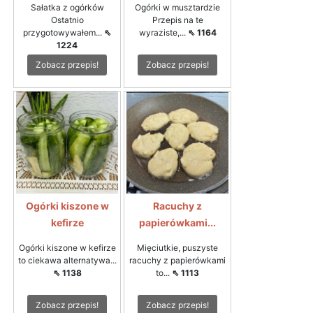
Sałatka z ogórków
Ogórki w musztardzie
Ostatnio
Przepis na te
przygotowywałem...
⇖
wyraziste,...
⇖ 1164
1224
Zobacz przepis!
Zobacz przepis!
Ogórki kiszone w
Racuchy z
kefirze
papierówkami...
Ogórki kiszone w kefirze
Mięciutkie, puszyste
to ciekawa alternatywa...
racuchy z papierówkami
⇖ 1138
to...
⇖ 1113
Zobacz przepis!
Zobacz przepis!