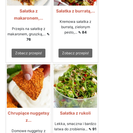
Sałatka z
Sałatka z burratą,...
makaronem,...
Kremowa sałatka z
burratą, zielonym
Przepis na sałatkę z
pesto,...
⇖ 84
makaronem, gruszką,...
⇖
76
Zobacz przepis!
Zobacz przepis!
Chrupiące nuggetsy
Sałatka z rukoli
z...
Lekka, smaczna i bardzo
łatwa do zrobienia...
⇖ 91
Domowe nuggetsy z