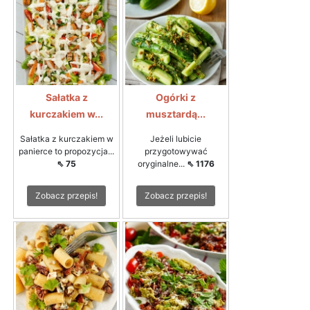
Sałatka z
Ogórki z
kurczakiem w...
musztardą...
Sałatka z kurczakiem w
Jeżeli lubicie
panierce to propozycja...
przygotowywać
⇖ 75
oryginalne...
⇖ 1176
Zobacz przepis!
Zobacz przepis!