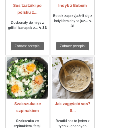
Sos tzatziki po
Indyk z Bobem
polsku z...
Bobek zaprzyjaźnił się z
indykiem chyba już...
⇖
Doskonały do mięs z
31
grilla i kanapek z...
⇖ 33
Zobacz przepis!
Zobacz przepis!
Szakszuka ze
Jak zagęścić sos?
szpinakiem
8...
Szakszuka ze
Rzadki sos to jeden z
szpinakiem, fetą i
tych kuchennych