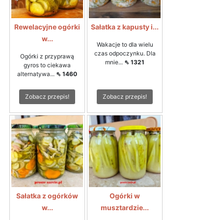
Rewelacyjne ogórki
Sałatka z kapusty i...
w...
Wakacje to dla wielu
czas odpoczynku. Dla
Ogórki z przyprawą
mnie...
⇖ 1321
gyros to ciekawa
alternatywa...
⇖ 1460
Zobacz przepis!
Zobacz przepis!
Sałatka z ogórków
Ogórki w
w...
musztardzie...