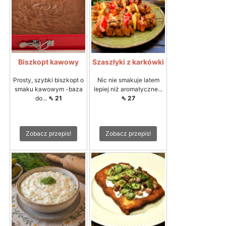
Biszkopt kawowy
Szaszłyki z karkówki
Prosty, szybki biszkopt o
Nic nie smakuje latem
smaku kawowym -baza
lepiej niż aromatyczne...
do...
⇖ 21
⇖ 27
Zobacz przepis!
Zobacz przepis!