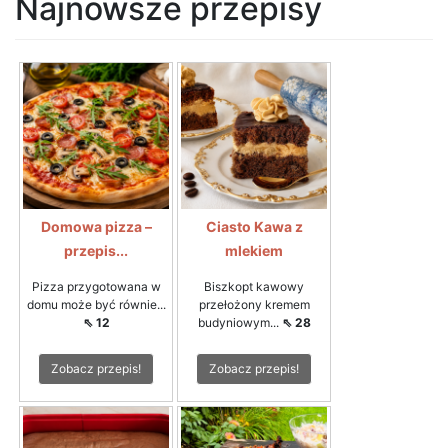
Najnowsze przepisy
Domowa pizza –
Ciasto Kawa z
przepis...
mlekiem
Pizza przygotowana w
Biszkopt kawowy
domu może być równie...
przełożony kremem
⇖ 12
budyniowym...
⇖ 28
Zobacz przepis!
Zobacz przepis!