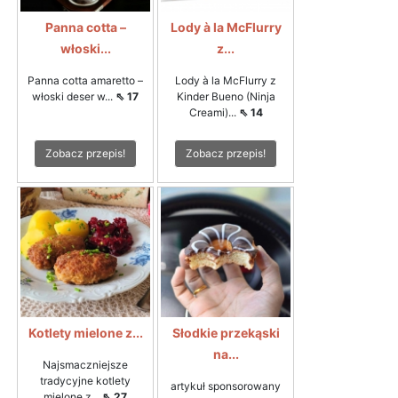
Panna cotta –
Lody à la McFlurry
włoski...
z...
Panna cotta amaretto –
Lody à la McFlurry z
włoski deser w...
⇖ 17
Kinder Bueno (Ninja
Creami)...
⇖ 14
Zobacz przepis!
Zobacz przepis!
Kotlety mielone z...
Słodkie przekąski
na...
Najsmaczniejsze
tradycyjne kotlety
artykuł sponsorowany
mielone z...
⇖ 27