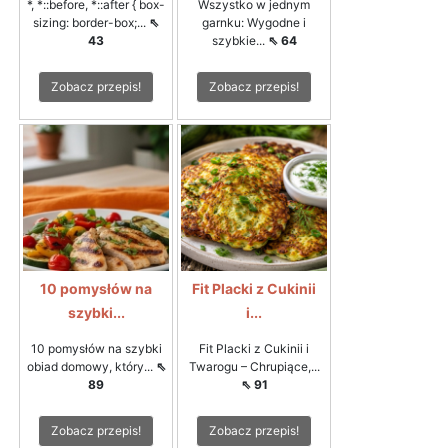
*, *::before, *::after { box-
Wszystko w jednym
sizing: border-box;...
⇖
garnku: Wygodne i
43
szybkie...
⇖ 64
Zobacz przepis!
Zobacz przepis!
10 pomysłów na
Fit Placki z Cukinii
szybki...
i...
10 pomysłów na szybki
Fit Placki z Cukinii i
obiad domowy, który...
⇖
Twarogu – Chrupiące,...
89
⇖ 91
Zobacz przepis!
Zobacz przepis!