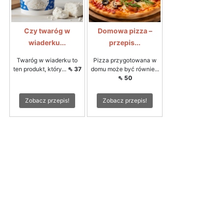
Czy twaróg w
Domowa pizza –
wiaderku...
przepis...
Twaróg w wiaderku to
Pizza przygotowana w
ten produkt, który...
⇖ 37
domu może być równie...
⇖ 50
Zobacz przepis!
Zobacz przepis!