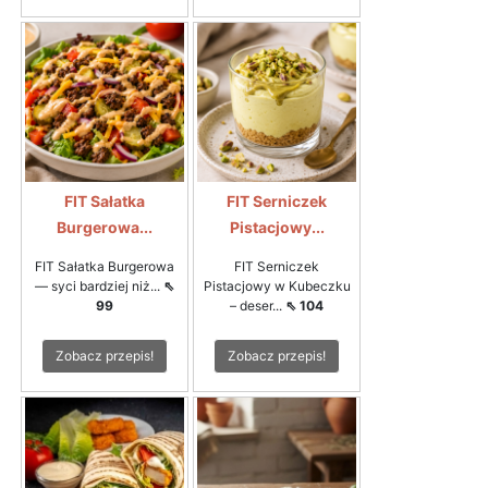
FIT Sałatka
FIT Serniczek
Burgerowa...
Pistacjowy...
FIT Sałatka Burgerowa
FIT Serniczek
— syci bardziej niż...
⇖
Pistacjowy w Kubeczku
99
– deser...
⇖ 104
Zobacz przepis!
Zobacz przepis!