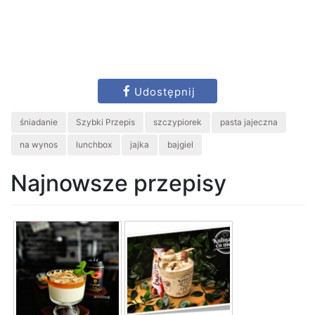
Udostępnij
śniadanie
Szybki Przepis
szczypiorek
pasta jajeczna
na wynos
lunchbox
jajka
bajgiel
Najnowsze przepisy