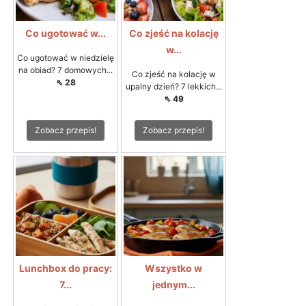
Co ugotować w...
Co zjeść na kolację
w...
Co ugotować w niedzielę
na obiad? 7 domowych...
Co zjeść na kolację w
⇖ 28
upalny dzień? 7 lekkich...
⇖ 49
Zobacz przepis!
Zobacz przepis!
Lunchbox do pracy:
Wszystko w
7...
jednym...