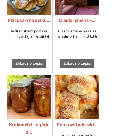
Placuszki na serku...
Ciasto Ismena –...
Jeśli szukasz pomysłu
Ciasto Ismena na dużą
na szybkie, a...
⇖ 4634
blachę z bitą...
⇖ 2836
Zobacz przepis!
Zobacz przepis!
Krokodylki - ogórki
Domowe bułeczki...
z...
Miękkie i puszyste