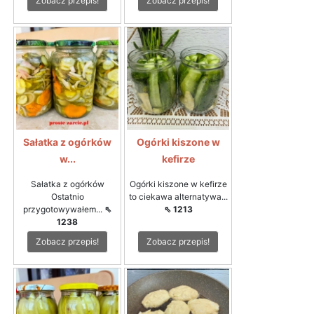
Zobacz przepis!
Zobacz przepis!
Sałatka z ogórków
Ogórki kiszone w
w...
kefirze
Sałatka z ogórków
Ogórki kiszone w kefirze
Ostatnio
to ciekawa alternatywa...
przygotowywałem...
⇖
⇖ 1213
1238
Zobacz przepis!
Zobacz przepis!