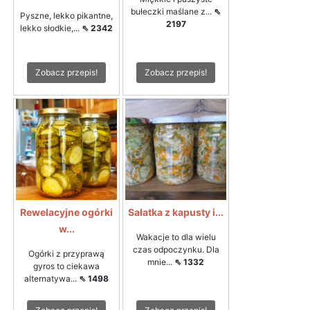
bułeczki maślane z...
⇖
Pyszne, lekko pikantne,
2197
lekko słodkie,...
⇖ 2342
Zobacz przepis!
Zobacz przepis!
Rewelacyjne ogórki
Sałatka z kapusty i...
w...
Wakacje to dla wielu
czas odpoczynku. Dla
Ogórki z przyprawą
mnie...
⇖ 1332
gyros to ciekawa
alternatywa...
⇖ 1498