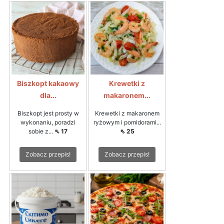
Biszkopt kakaowy
Krewetki z
dla...
makaronem...
Biszkopt jest prosty w
Krewetki z makaronem
wykonaniu, poradzi
ryżowym i pomidorami...
sobie z...
⇖ 17
⇖ 25
Zobacz przepis!
Zobacz przepis!