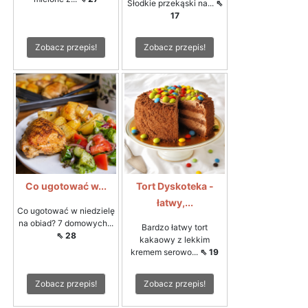
Słodkie przekąski na...
⇖
17
Zobacz przepis!
Zobacz przepis!
Co ugotować w...
Tort Dyskoteka -
łatwy,...
Co ugotować w niedzielę
na obiad? 7 domowych...
Bardzo łatwy tort
⇖ 28
kakaowy z lekkim
kremem serowo...
⇖ 19
Zobacz przepis!
Zobacz przepis!