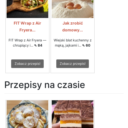
FIT Wrap z Air
Jak zrobić
Fryera...
domowy...
FIT Wrap z Air Fryera —
Wiejski blat kuchenny z
chrupiący i...
⇖ 84
mąką, jajkami i...
⇖ 60
Zobacz przepis!
Zobacz przepis!
Przepisy na czasie