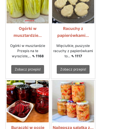
Ogórki w
Racuchy z
musztardzie...
papierówkami...
Ogórki w musztardzie
Mięciutkie, puszyste
Przepis na te
racuchy z papierówkami
wyraziste,...
⇖ 1168
to...
⇖ 1117
Zobacz przepis!
Zobacz przepis!
Buraczki w occie
Najlepsza sałatka z...