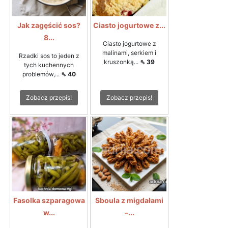
Jak zagęścić sos?
Ciasto jogurtowe z...
8...
Ciasto jogurtowe z
malinami, serkiem i
Rzadki sos to jeden z
kruszonką...
⇖ 39
tych kuchennych
problemów,...
⇖ 40
Zobacz przepis!
Zobacz przepis!
Fasolka szparagowa
Sboula z migdałami
w...
–...