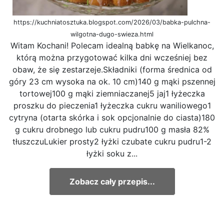
https://kuchniatosztuka.blogspot.com/2026/03/babka-pulchna-
wilgotna-dugo-swieza.html
Witam Kochani! Polecam idealną babkę na Wielkanoc,
którą można przygotować kilka dni wcześniej bez
obaw, że się zestarzeje.Składniki (forma średnica od
góry 23 cm wysoka na ok. 10 cm)140 g mąki pszennej
tortowej100 g mąki ziemniaczanej5 jaj1 łyżeczka
proszku do pieczenia1 łyżeczka cukru waniliowego1
cytryna (otarta skórka i sok opcjonalnie do ciasta)180
g cukru drobnego lub cukru pudru100 g masła 82%
tłuszczuLukier prosty2 łyżki czubate cukru pudru1-2
łyżki soku z...
Zobacz cały przepis...