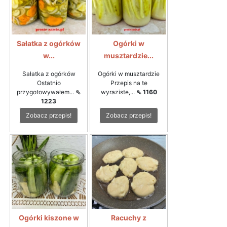
Sałatka z ogórków
Ogórki w
w...
musztardzie...
Sałatka z ogórków
Ogórki w musztardzie
Ostatnio
Przepis na te
przygotowywałem...
⇖
wyraziste,...
⇖ 1160
1223
Zobacz przepis!
Zobacz przepis!
Ogórki kiszone w
Racuchy z