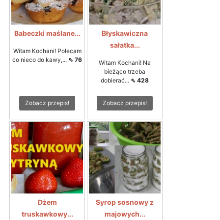
Babeczki maślane...
Błyskawiczna
sałatka...
Witam Kochani! Polecam
co nieco do kawy,...
⇖ 76
Witam Kochani! Na
bieżąco trzeba
dobierać...
⇖ 428
Zobacz przepis!
Zobacz przepis!
Dżem
Syrop sosnowy z
truskawkowy...
majowych...