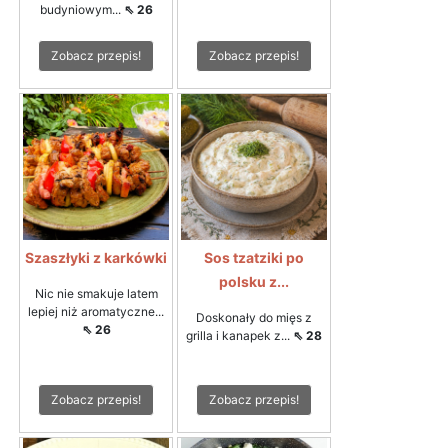
budyniowym...
⇖ 26
Zobacz przepis!
Zobacz przepis!
Szaszłyki z karkówki
Sos tzatziki po
polsku z...
Nic nie smakuje latem
lepiej niż aromatyczne...
Doskonały do mięs z
⇖ 26
grilla i kanapek z...
⇖ 28
Zobacz przepis!
Zobacz przepis!