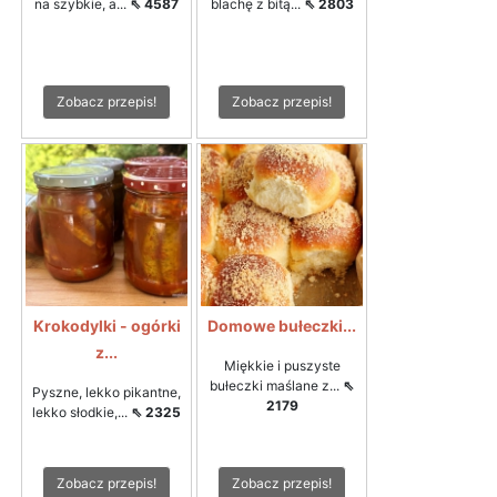
na szybkie, a...
⇖ 4587
blachę z bitą...
⇖ 2803
Zobacz przepis!
Zobacz przepis!
Krokodylki - ogórki
Domowe bułeczki...
z...
Miękkie i puszyste
bułeczki maślane z...
⇖
Pyszne, lekko pikantne,
2179
lekko słodkie,...
⇖ 2325
Zobacz przepis!
Zobacz przepis!