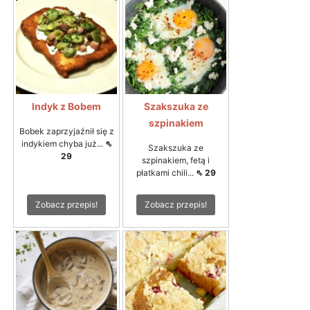
Indyk z Bobem
Szakszuka ze
szpinakiem
Bobek zaprzyjaźnił się z
indykiem chyba już...
⇖
Szakszuka ze
29
szpinakiem, fetą i
płatkami chili...
⇖ 29
Zobacz przepis!
Zobacz przepis!