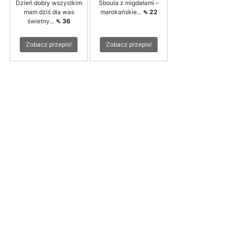
Dzień dobry wszystkim
Sboula z migdałami –
mam dziś dla was
marokańskie...
⇖ 22
świetny...
⇖ 36
Zobacz przepis!
Zobacz przepis!