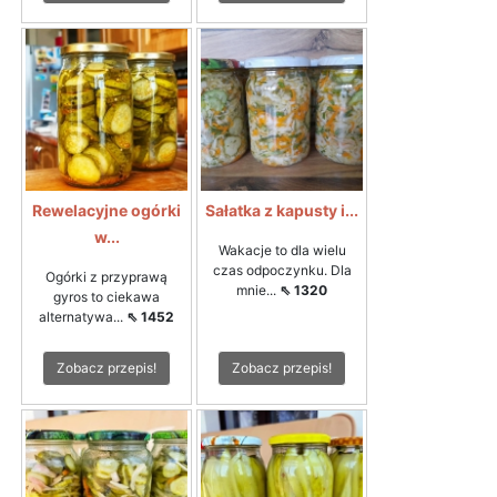
Rewelacyjne ogórki
Sałatka z kapusty i...
w...
Wakacje to dla wielu
czas odpoczynku. Dla
Ogórki z przyprawą
mnie...
⇖ 1320
gyros to ciekawa
alternatywa...
⇖ 1452
Zobacz przepis!
Zobacz przepis!