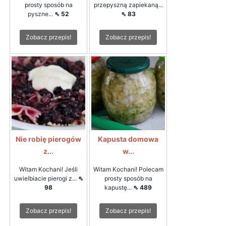
prosty sposób na
przepyszną zapiekaną...
pyszne...
⇖ 52
⇖ 83
Zobacz przepis!
Zobacz przepis!
Nie robię pierogów
Kapusta domowa
z...
w...
Witam Kochani! Jeśli
Witam Kochani! Polecam
uwielbiacie pierogi z...
⇖
prosty sposób na
98
kapustę...
⇖ 489
Zobacz przepis!
Zobacz przepis!