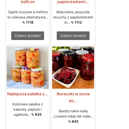
kefirze
papierówkami...
Ogórki kiszone w kefirze
Mięciutkie, puszyste
to ciekawa alternatywa...
racuchy z papierówkami
⇖ 1118
to...
⇖ 1112
Zobacz przepis!
Zobacz przepis!
Najlepsza sałatka z...
Buraczki w occie
do...
Kolorowa sałatka z
kapusty, papryki i
Bardzo takie lubię
ogórków...
⇖ 935
,czasem robię tak małe...
⇖ 842