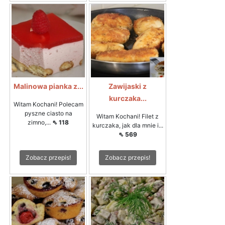
Malinowa pianka z...
Zawijaski z
kurczaka...
Witam Kochani! Polecam
pyszne ciasto na
Witam Kochani! Filet z
zimno,...
⇖ 118
kurczaka, jak dla mnie i...
⇖ 569
Zobacz przepis!
Zobacz przepis!