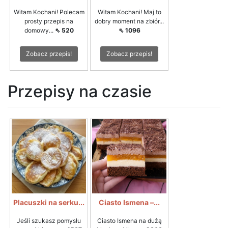
Witam Kochani! Polecam
Witam Kochani! Maj to
prosty przepis na
dobry moment na zbiór...
domowy...
⇖ 520
⇖ 1096
Zobacz przepis!
Zobacz przepis!
Przepisy na czasie
Placuszki na serku...
Ciasto Ismena –...
Jeśli szukasz pomysłu
Ciasto Ismena na dużą