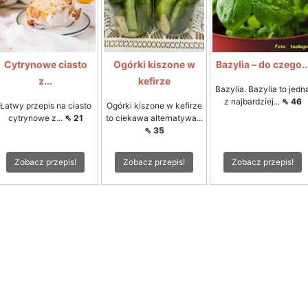
Cytrynowe ciasto
Ogórki kiszone w
Bazylia – do czego..
z...
kefirze
Bazylia. Bazylia to jedn
z najbardziej...
⇖ 46
Łatwy przepis na ciasto
Ogórki kiszone w kefirze
cytrynowe z...
⇖ 21
to ciekawa alternatywa...
⇖ 35
Zobacz przepis!
Zobacz przepis!
Zobacz przepis!