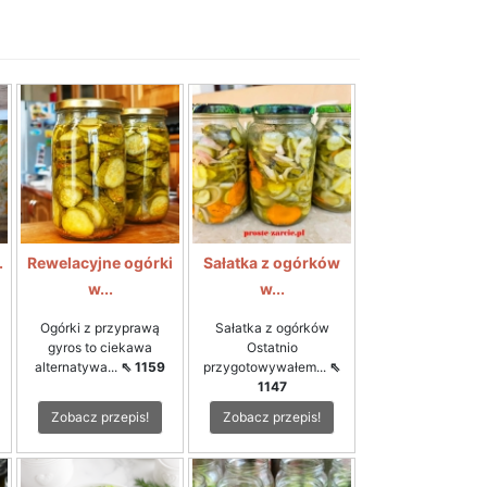
.
Rewelacyjne ogórki
Sałatka z ogórków
w...
w...
Ogórki z przyprawą
Sałatka z ogórków
gyros to ciekawa
Ostatnio
alternatywa...
⇖ 1159
przygotowywałem...
⇖
1147
Zobacz przepis!
Zobacz przepis!