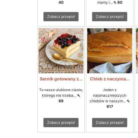
40
mamy i...
⇖ 80
Zobacz przepis!
Zobacz przepis!
Sernik gotowany z...
Chleb z naczynia...
To nasze ulubione ciasto,
Jeden z
którego nie trzeba...
⇖
najsmaczniejszych
89
chlebów w naszym...
⇖
617
Zobacz przepis!
Zobacz przepis!