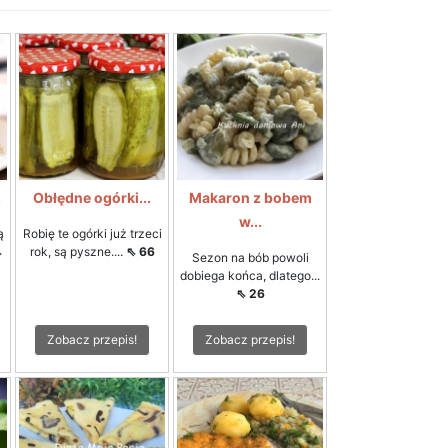
.
Obłędne ogórki...
Makaron z bobem
w...
ą
Robię te ogórki już trzeci
⇖
rok, są pyszne....
⇖ 66
Sezon na bób powoli
dobiega końca, dlatego...
⇖ 26
Zobacz przepis!
Zobacz przepis!