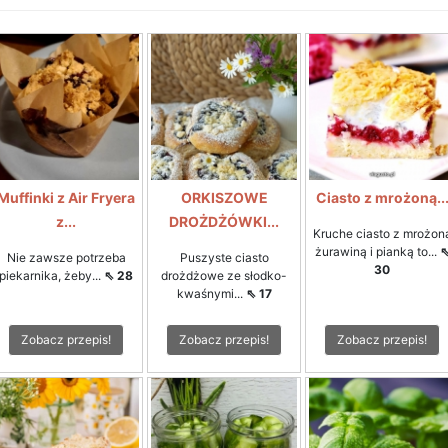
Muffinki z Air Fryera
ORKISZOWE
Ciasto z mrożoną..
z...
DROŻDŻÓWKI...
Kruche ciasto z mrożon
żurawiną i pianką to...
Nie zawsze potrzeba
Puszyste ciasto
30
piekarnika, żeby...
⇖ 28
drożdżowe ze słodko-
kwaśnymi...
⇖ 17
Zobacz przepis!
Zobacz przepis!
Zobacz przepis!