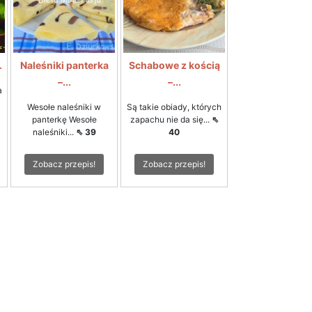
.
Naleśniki panterka
Schabowe z kością
–...
–...
a
Wesołe naleśniki w
Są takie obiady, których
panterkę Wesołe
zapachu nie da się...
⇖
naleśniki...
⇖ 39
40
Zobacz przepis!
Zobacz przepis!