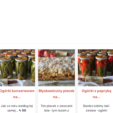
Ogórki konserwowe
Błyskawiczny placek
Ogórki z papryką
na...
na...
na...
Jak co roku według tej
Ten placek z owocami
Bardzo lubimy taki
samej...
⇖ 50
lata- tym razem z
zestaw -ogórki