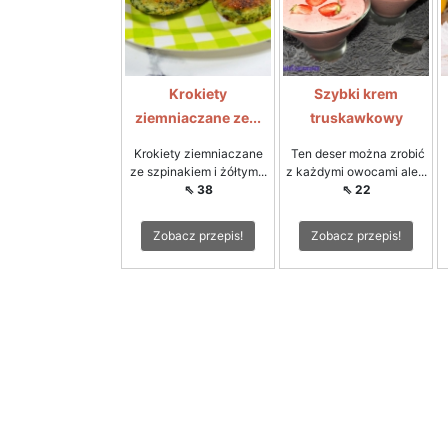
Krokiety
Szybki krem
ziemniaczane ze...
truskawkowy
Krokiety ziemniaczane
Ten deser można zrobić
ze szpinakiem i żółtym...
z każdymi owocami ale...
⇖ 38
⇖ 22
Zobacz przepis!
Zobacz przepis!