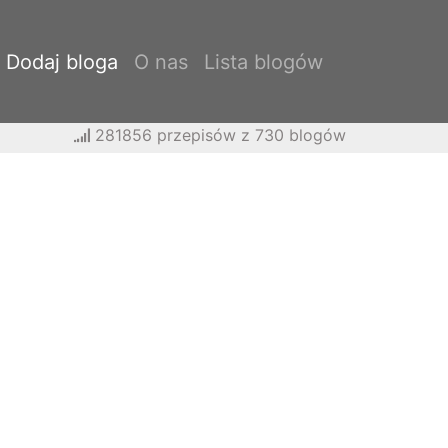
Dodaj bloga
O nas
Lista blogów
281856 przepisów z 730 blogów