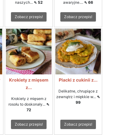
naszych...
⇖ 52
awaryjne....
⇖ 66
Zobacz przepis!
Zobacz przepis!
y
Krokiety z mięsem
Placki z cukinii z...
z...
Delikatne, chrupiące z
zewnątrz i miękkie w...
⇖
Krokiety z mięsem z
99
rosołu to doskonały...
⇖
72
Zobacz przepis!
Zobacz przepis!