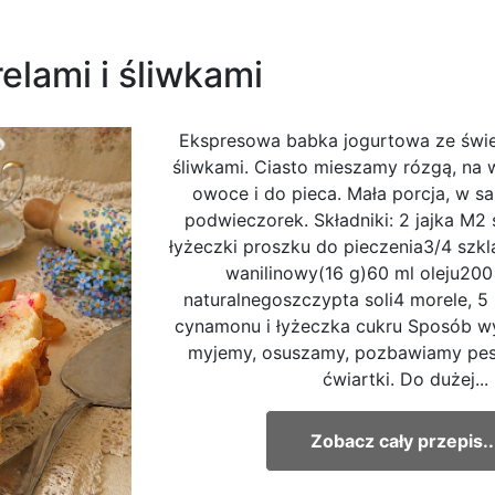
elami i śliwkami
Ekspresowa babka jogurtowa ze świe
śliwkami. Ciasto mieszamy rózgą, na 
owoce i do pieca. Mała porcja, w s
podwieczorek. Składniki: 2 jajka M2 
łyżeczki proszku do pieczenia3/4 szkl
wanilinowy(16 g)60 ml oleju200
naturalnegoszczypta soli4 morele, 5
cynamonu i łyżeczka cukru Sposób w
myjemy, osuszamy, pozbawiamy pest
ćwiartki. Do dużej...
Zobacz cały przepis..