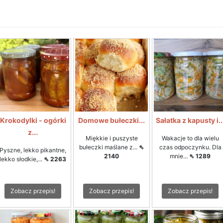
Krokodylki - ogórki
Domowe bułeczki...
Sałatka z kapusty i..
z...
Miękkie i puszyste
Wakacje to dla wielu
bułeczki maślane z...
⇖
czas odpoczynku. Dla
Pyszne, lekko pikantne,
2140
mnie...
⇖ 1289
lekko słodkie,...
⇖ 2263
Zobacz przepis!
Zobacz przepis!
Zobacz przepis!