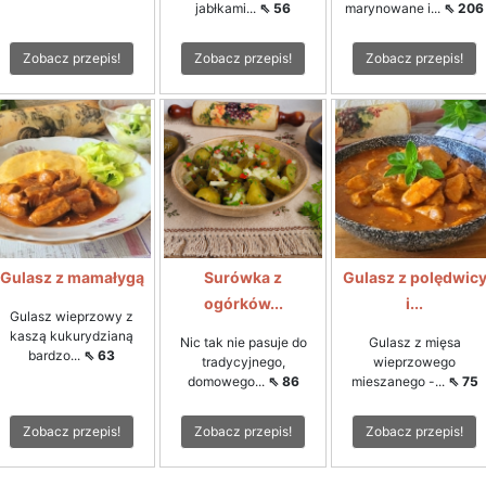
jabłkami...
⇖ 56
marynowane i...
⇖ 206
Zobacz przepis!
Zobacz przepis!
Zobacz przepis!
Gulasz z mamałygą
Surówka z
Gulasz z polędwic
ogórków...
i...
Gulasz wieprzowy z
kaszą kukurydzianą
Nic tak nie pasuje do
Gulasz z mięsa
bardzo...
⇖ 63
tradycyjnego,
wieprzowego
domowego...
⇖ 86
mieszanego -...
⇖ 75
Zobacz przepis!
Zobacz przepis!
Zobacz przepis!