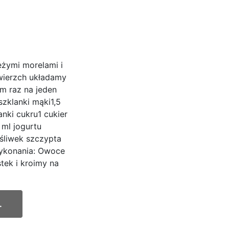
żymi morelami i
wierzch układamy
am raz na jeden
szklanki mąki1,5
anki cukru1 cukier
 ml jogurtu
 śliwek szczypta
ykonania: Owoce
ek i kroimy na
.