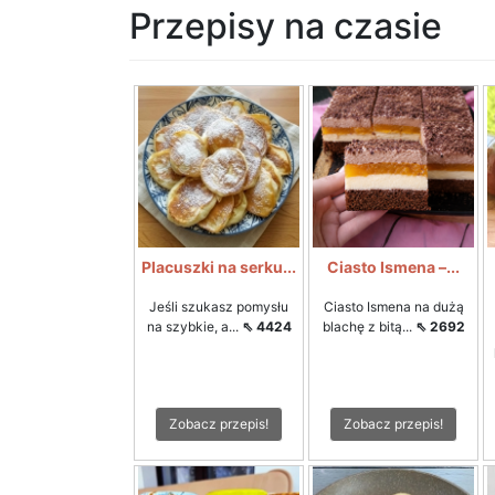
Przepisy na czasie
Placuszki na serku...
Ciasto Ismena –...
Jeśli szukasz pomysłu
Ciasto Ismena na dużą
na szybkie, a...
⇖ 4424
blachę z bitą...
⇖ 2692
Zobacz przepis!
Zobacz przepis!