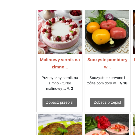
Malinowy sernik na
Soczyste pomidory
zimno...
w...
Przepyszny sernik na
Soczyste czerwone i
zimno - turbo
żółte pomidory w...
⇖ 18
malinowy,...
⇖ 3
Zobacz przepis!
Zobacz przepis!