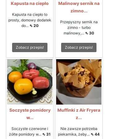
Kapusta na ciepło
Malinowy sernik na
zimno...
Kapusta na ciepło to
prosty, domowy dodatek
Przepyszny sernik na
do...
⇖ 20
zimno - turbo
malinowy,...
⇖ 30
Zobacz przepis!
Zobacz przepis!
Soczyste pomidory
Muffinki z Air Fryera
w...
z...
Soczyste czerwone i
Nie zawsze potrzeba
żółte pomidory w...
⇖ 31
piekarnika, żeby...
⇖ 44