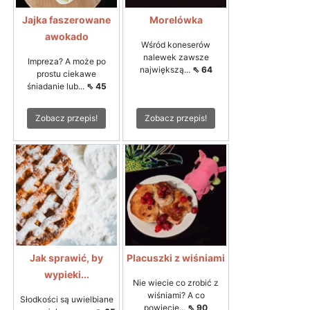
Jajka faszerowane
Morelówka
awokado
Wśród koneserów
nalewek zawsze
Impreza? A może po
największą...
⇖ 64
prostu ciekawe
śniadanie lub...
⇖ 45
Zobacz przepis!
Zobacz przepis!
Jak sprawić, by
Placuszki z wiśniami
wypieki...
Nie wiecie co zrobić z
wiśniami? A co
Słodkości są uwielbiane
powiecie...
⇖ 90