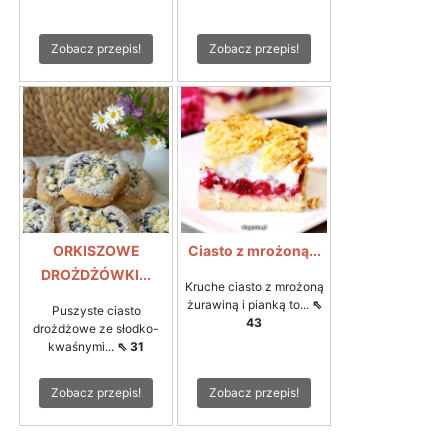
Zobacz przepis!
Zobacz przepis!
ORKISZOWE
Ciasto z mrożoną...
DROŻDŻÓWKI...
Kruche ciasto z mrożoną
żurawiną i pianką to...
⇖
Puszyste ciasto
43
drożdżowe ze słodko-
kwaśnymi...
⇖ 31
Zobacz przepis!
Zobacz przepis!