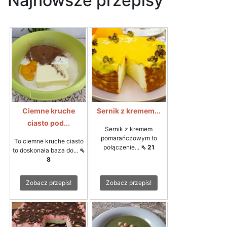
Najnowsze przepisy
Ciemne kruche
Sernik z kremem...
ciasto pod...
Sernik z kremem
pomarańczowym to
To ciemne kruche ciasto
połączenie...
⇖ 21
to doskonała baza do...
⇖
8
Zobacz przepis!
Zobacz przepis!