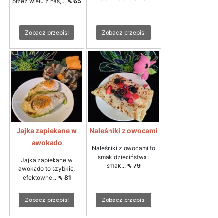
przez wielu z nas,...
⇖ 65
Zobacz przepis!
Zobacz przepis!
Jajka zapiekane w
Naleśniki z owocami
awokado
Naleśniki z owocami to
smak dzieciństwa i
Jajka zapiekane w
smak...
⇖ 79
awokado to szybkie,
efektowne...
⇖ 81
Zobacz przepis!
Zobacz przepis!