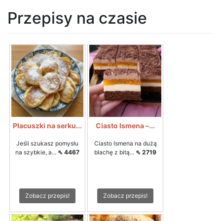
Przepisy na czasie
Placuszki na serku...
Ciasto Ismena –...
Jeśli szukasz pomysłu
Ciasto Ismena na dużą
na szybkie, a...
⇖ 4467
blachę z bitą...
⇖ 2719
Zobacz przepis!
Zobacz przepis!