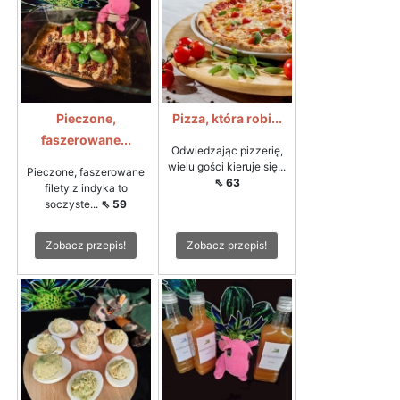
Pieczone,
Pizza, która robi...
faszerowane...
Odwiedzając pizzerię,
wielu gości kieruje się...
Pieczone, faszerowane
⇖ 63
filety z indyka to
soczyste...
⇖ 59
Zobacz przepis!
Zobacz przepis!