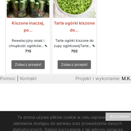
Kiszone inaczej,
Tarte ogórki kiszone
po...
do...
Rewelacyjny smak i
Tarte ogórki kiszone do
chrupkość ogórków...
⇖
zupy ogórkowejTarte...
⇖
715
702
Zobacz przepis!
Zobacz przepis!
Pomoc
|
Kontakt
Projekt i wykonanie:
M.K.
ROZUMIEM
Ta strona używa plików cookie w celu usprawnienia i
ułatwienia dostępu do serwisu oraz prowadzenia danych
statystycznych. Dalsze korzystanie z tej witryny oznacza