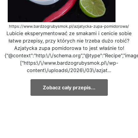
https://www.bardzogrubysmok.pl/azjatycka-zupa-pomidorowa/
Lubicie eksperymentować ze smakami i cenicie sobie
łatwe przepisy, przy których nie trzeba dużo robić?
Azjatycka zupa pomidorowa to jest właśnie to!
{"@context":"http:\/\/schema.org","@type":"Recipe","image
["https:\/\/www.bardzogrubysmok.pl\/wp-
content\/uploads\/2026\/03\/azjat...
Zobacz cały przepis...