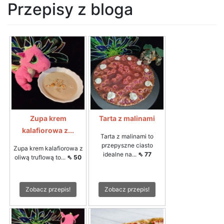
Przepisy z bloga
Zupa krem
Tarta z malinami
kalafiorowa z...
Tarta z malinami to
przepyszne ciasto
Zupa krem kalafiorowa z
idealne na...
⇖ 77
oliwą truflową to...
⇖ 50
Zobacz przepis!
Zobacz przepis!