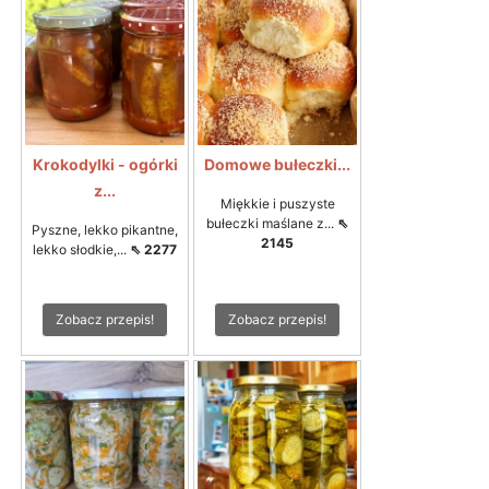
Krokodylki - ogórki
Domowe bułeczki...
z...
Miękkie i puszyste
bułeczki maślane z...
⇖
Pyszne, lekko pikantne,
2145
lekko słodkie,...
⇖ 2277
Zobacz przepis!
Zobacz przepis!