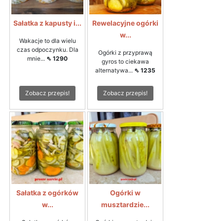
Sałatka z kapusty i...
Rewelacyjne ogórki
w...
Wakacje to dla wielu
czas odpoczynku. Dla
Ogórki z przyprawą
mnie...
⇖ 1290
gyros to ciekawa
alternatywa...
⇖ 1235
Zobacz przepis!
Zobacz przepis!
Sałatka z ogórków
Ogórki w
w...
musztardzie...