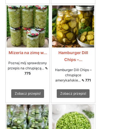
Mizeria na zimę w...
Hamburger Dill
Chips –...
Poznaj mój sprawdzony
przepis na chrupiącą...
⇖
Hamburger Dill Chips –
775
chrupiące
amerykańskie...
⇖ 771
Zobacz przepis!
Zobacz przepis!