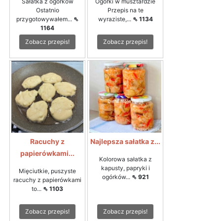
Sałatka z ogórków
Ogórki w musztardzie
Ostatnio
Przepis na te
przygotowywałem...
⇖
wyraziste,...
⇖ 1134
1164
Zobacz przepis!
Zobacz przepis!
Racuchy z
Najlepsza sałatka z...
papierówkami...
Kolorowa sałatka z
kapusty, papryki i
Mięciutkie, puszyste
ogórków...
⇖ 921
racuchy z papierówkami
to...
⇖ 1103
Zobacz przepis!
Zobacz przepis!