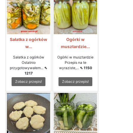
Sałatka z ogórków
Ogórki w
w...
musztardzie...
Sałatka z ogórków
Ogórki w musztardzie
Ostatnio
Przepis na te
przygotowywałem...
⇖
wyraziste,...
⇖ 1150
1217
Zobacz przepis!
Zobacz przepis!