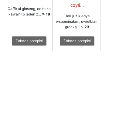
czyli...
Caffè al ginseng, co to za
kawa? To jeden z...
⇖ 18
Jak już kiedyś
wspominałam, uwielbiam
grecką...
⇖ 23
Zobacz przepis!
Zobacz przepis!