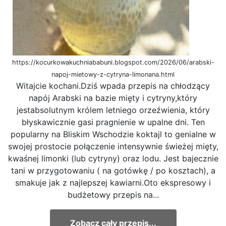
https://kocurkowakuchniababuni.blogspot.com/2026/06/arabski-
napoj-mietowy-z-cytryna-limonana.html
Witajcie kochani.Dziś wpada przepis na chłodzący
napój Arabski na bazie mięty i cytryny,który
jestabsolutnym królem letniego orzeźwienia, który
błyskawicznie gasi pragnienie w upalne dni. Ten
popularny na Bliskim Wschodzie koktajl to genialne w
swojej prostocie połączenie intensywnie świeżej mięty,
kwaśnej limonki (lub cytryny) oraz lodu. Jest bajecznie
tani w przygotowaniu ( na gotówkę / po kosztach), a
smakuje jak z najlepszej kawiarni.Oto ekspresowy i
budżetowy przepis na...
Zobacz cały przepis...