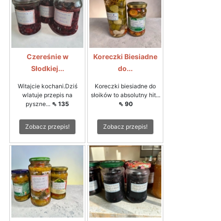
Czereśnie w
Koreczki Biesiadne
Słodkiej...
do...
Witajcie kochani.Dziś
Koreczki biesiadne do
wlatuje przepis na
słoików to absolutny hit...
pyszne...
⇖ 135
⇖ 90
Zobacz przepis!
Zobacz przepis!