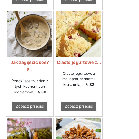
Jak zagęścić sos?
Ciasto jogurtowe z...
8...
Ciasto jogurtowe z
malinami, serkiem i
Rzadki sos to jeden z
kruszonką...
⇖ 32
tych kuchennych
problemów,...
⇖ 30
Zobacz przepis!
Zobacz przepis!