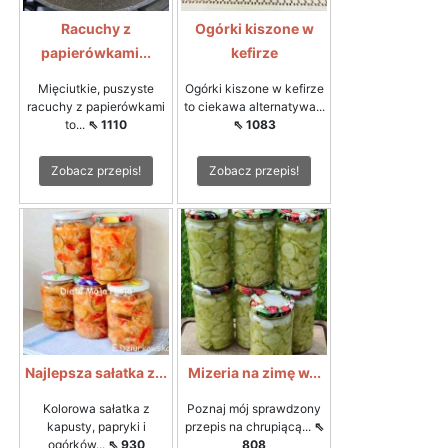
Racuchy z
Ogórki kiszone w
papierówkami...
kefirze
Mięciutkie, puszyste
Ogórki kiszone w kefirze
racuchy z papierówkami
to ciekawa alternatywa...
to...
⇖ 1110
⇖ 1083
Zobacz przepis!
Zobacz przepis!
Najlepsza sałatka z...
Mizeria na zimę w...
Kolorowa sałatka z
Poznaj mój sprawdzony
kapusty, papryki i
przepis na chrupiącą...
⇖
ogórków...
⇖ 930
808