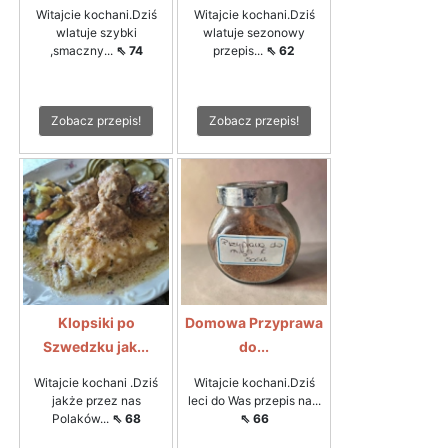
Witajcie kochani.Dziś
Witajcie kochani.Dziś
wlatuje szybki
wlatuje sezonowy
,smaczny...
⇖ 74
przepis...
⇖ 62
Zobacz przepis!
Zobacz przepis!
Klopsiki po
Domowa Przyprawa
Szwedzku jak...
do...
Witajcie kochani .Dziś
Witajcie kochani.Dziś
jakże przez nas
leci do Was przepis na...
Polaków...
⇖ 68
⇖ 66