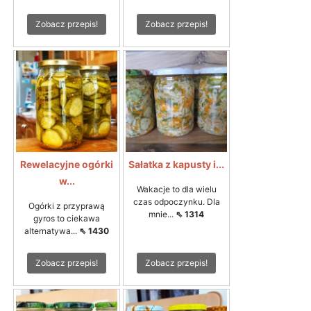
Zobacz przepis!
Zobacz przepis!
Rewelacyjne ogórki
Sałatka z kapusty i...
w...
Wakacje to dla wielu
czas odpoczynku. Dla
Ogórki z przyprawą
mnie...
⇖ 1314
gyros to ciekawa
alternatywa...
⇖ 1430
Zobacz przepis!
Zobacz przepis!