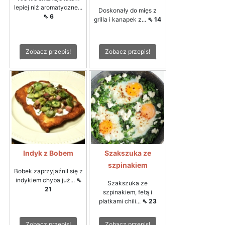
lepiej niż aromatyczne...
Doskonały do mięs z
⇖ 6
grilla i kanapek z...
⇖ 14
Zobacz przepis!
Zobacz przepis!
Indyk z Bobem
Szakszuka ze
szpinakiem
Bobek zaprzyjaźnił się z
indykiem chyba już...
⇖
Szakszuka ze
21
szpinakiem, fetą i
płatkami chili...
⇖ 23
Zobacz przepis!
Zobacz przepis!