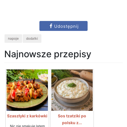
Udostępnij
napoje
dodatki
Najnowsze przepisy
Szaszłyki z karkówki
Sos tzatziki po
polsku z...
Nic nie smakuje latem