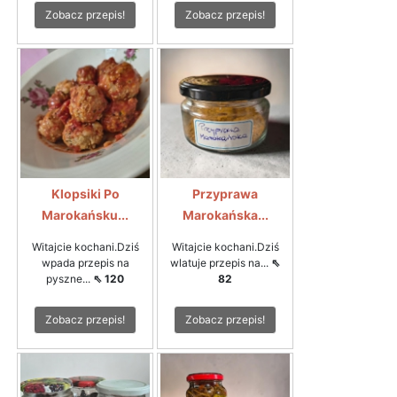
Zobacz przepis!
Zobacz przepis!
Klopsiki Po
Przyprawa
Marokańsku...
Marokańska...
Witajcie kochani.Dziś
Witajcie kochani.Dziś
wpada przepis na
wlatuje przepis na...
⇖
pyszne...
⇖ 120
82
Zobacz przepis!
Zobacz przepis!