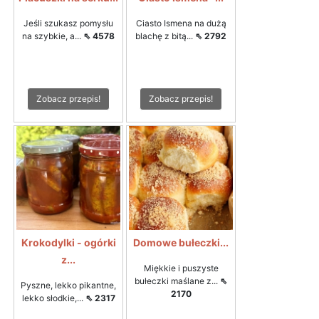
Jeśli szukasz pomysłu
Ciasto Ismena na dużą
na szybkie, a...
⇖ 4578
blachę z bitą...
⇖ 2792
Zobacz przepis!
Zobacz przepis!
Krokodylki - ogórki
Domowe bułeczki...
z...
Miękkie i puszyste
bułeczki maślane z...
⇖
Pyszne, lekko pikantne,
2170
lekko słodkie,...
⇖ 2317