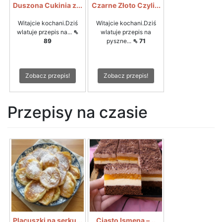
Duszona Cukinia z...
Czarne Złoto Czyli...
Witajcie kochani.Dziś
Witajcie kochani.Dziś
wlatuje przepis na...
⇖
wlatuje przepis na
89
pyszne...
⇖ 71
Zobacz przepis!
Zobacz przepis!
Przepisy na czasie
Placuszki na serku...
Ciasto Ismena –...