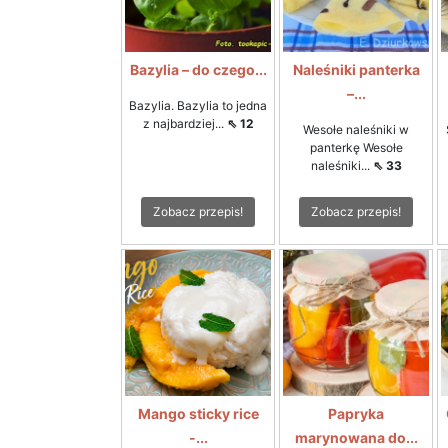
Bazylia – do czego...
Naleśniki panterka
–...
Bazylia. Bazylia to jedna
z najbardziej...
⇖ 12
Wesołe naleśniki w
panterkę Wesołe
naleśniki...
⇖ 33
Zobacz przepis!
Zobacz przepis!
Mango sticky rice
Papryka
-...
marynowana do...