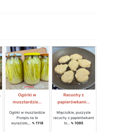
.
Ogórki w
Racuchy z
musztardzie...
papierówkami...
Ogórki w musztardzie
Mięciutkie, puszyste
Przepis na te
racuchy z papierówkami
wyraziste,...
⇖ 1118
to...
⇖ 1095