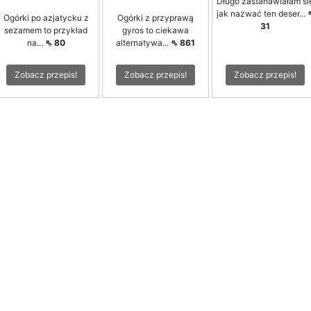
Długo zastanawiałam si
jak nazwać ten deser...
Ogórki po azjatycku z
Ogórki z przyprawą
31
sezamem to przykład
gyros to ciekawa
na...
⇖ 80
alternatywa...
⇖ 861
Zobacz przepis!
Zobacz przepis!
Zobacz przepis!