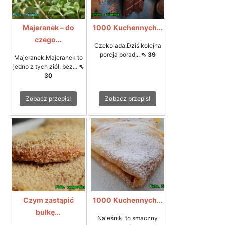
Majeranek – do
1000 Kuchennych...
czego...
Czekolada.Dziś kolejna
porcja porad...
⇖ 39
Majeranek.Majeranek to
jedno z tych ziół, bez...
⇖
30
Zobacz przepis!
Zobacz przepis!
Czym zastąpić
1000 Kuchennych...
bułkę...
Naleśniki to smaczny