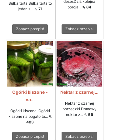
deser.Dziś kolejna
Bułka tarta.Bułka tarta to
porcja...
⇖ 84
jeden z...
⇖ 71
Zobacz przepis!
Zobacz przepis!
Ogórki kiszone -
Nektar z czarnej...
na...
Nektar z czarnej
porzeczki.Domowy
Ogórki kiszone. Ogórki
nektar z...
⇖ 56
kiszone na bogato to...
⇖
403
Zobacz przepis!
Zobacz przepis!