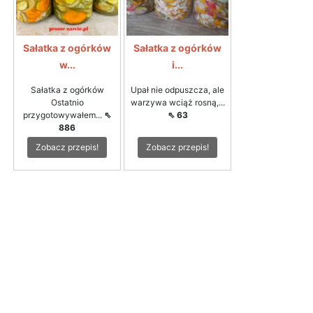
Sałatka z ogórków
Sałatka z ogórków
w...
i...
Sałatka z ogórków
Upał nie odpuszcza, ale
Ostatnio
warzywa wciąż rosną,...
przygotowywałem...
⇖
⇖ 63
886
Zobacz przepis!
Zobacz przepis!