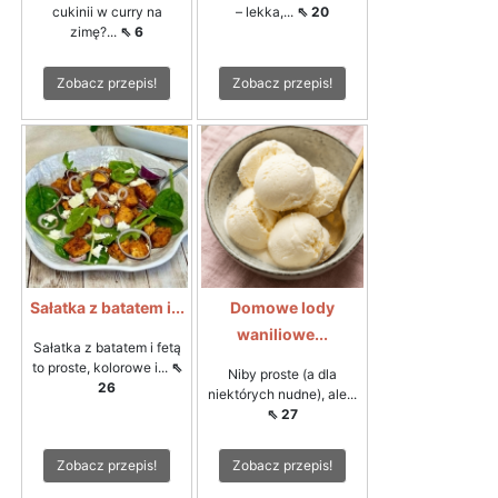
cukinii w curry na
– lekka,...
⇖ 20
zimę?...
⇖ 6
Zobacz przepis!
Zobacz przepis!
Sałatka z batatem i...
Domowe lody
waniliowe...
Sałatka z batatem i fetą
to proste, kolorowe i...
⇖
Niby proste (a dla
26
niektórych nudne), ale...
⇖ 27
Zobacz przepis!
Zobacz przepis!