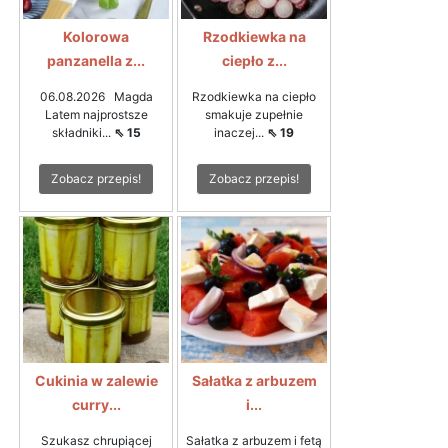
Kolorowa
Rzodkiewka na
panzanella z...
ciepło z...
06.08.2026 Magda
Rzodkiewka na ciepło
Latem najprostsze
smakuje zupełnie
składniki...
⇖ 15
inaczej...
⇖ 19
Zobacz przepis!
Zobacz przepis!
Cukinia w zalewie
Sałatka z arbuzem
curry...
i...
Szukasz chrupiącej
Sałatka z arbuzem i fetą