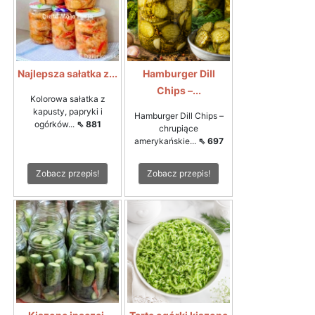
Najlepsza sałatka z...
Hamburger Dill
Chips –...
Kolorowa sałatka z
kapusty, papryki i
Hamburger Dill Chips –
ogórków...
⇖ 881
chrupiące
amerykańskie...
⇖ 697
Zobacz przepis!
Zobacz przepis!