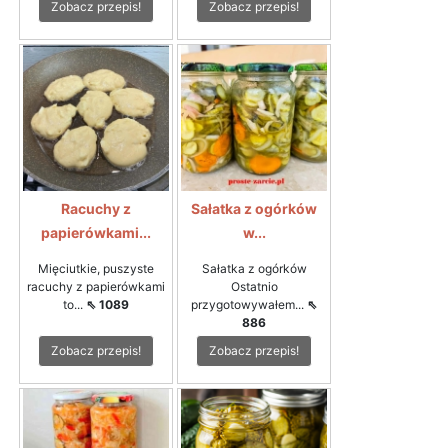
Zobacz przepis!
Zobacz przepis!
Racuchy z
Sałatka z ogórków
papierówkami...
w...
Mięciutkie, puszyste
Sałatka z ogórków
racuchy z papierówkami
Ostatnio
to...
⇖ 1089
przygotowywałem...
⇖
886
Zobacz przepis!
Zobacz przepis!