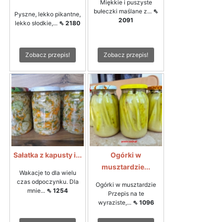
Miękkie i puszyste
bułeczki maślane z...
⇖
Pyszne, lekko pikantne,
2091
lekko słodkie,...
⇖ 2180
Zobacz przepis!
Zobacz przepis!
Sałatka z kapusty i...
Ogórki w
musztardzie...
Wakacje to dla wielu
czas odpoczynku. Dla
Ogórki w musztardzie
mnie...
⇖ 1254
Przepis na te
wyraziste,...
⇖ 1096