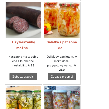
Czy kaszankę
Sałatka z patisona
można...
do...
Kaszanka ma w sobie
Od kiedy pamiętam, w
coś z kuchennej
moim domu
nostalgii:...
⇖ 28
przygotowywano...
⇖
259
Zobacz przepis!
Zobacz przepis!