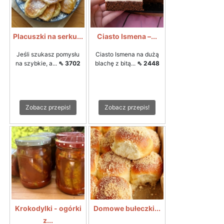
Placuszki na serku...
Ciasto Ismena –...
Jeśli szukasz pomysłu
Ciasto Ismena na dużą
na szybkie, a...
⇖ 3702
blachę z bitą...
⇖ 2448
Zobacz przepis!
Zobacz przepis!
Krokodylki - ogórki
Domowe bułeczki...
z...