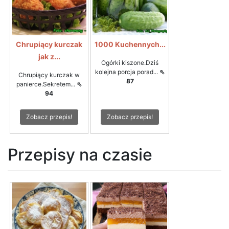
Chrupiący kurczak
1000 Kuchennych...
jak z...
Ogórki kiszone.Dziś
kolejna porcja porad...
⇖
Chrupiący kurczak w
87
panierce.Sekretem...
⇖
94
Zobacz przepis!
Zobacz przepis!
Przepisy na czasie