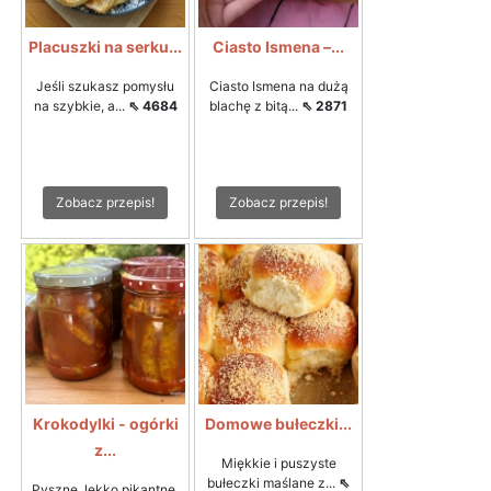
Placuszki na serku...
Ciasto Ismena –...
Jeśli szukasz pomysłu
Ciasto Ismena na dużą
na szybkie, a...
⇖ 4684
blachę z bitą...
⇖ 2871
Zobacz przepis!
Zobacz przepis!
Krokodylki - ogórki
Domowe bułeczki...
z...
Miękkie i puszyste
bułeczki maślane z...
⇖
Pyszne, lekko pikantne,