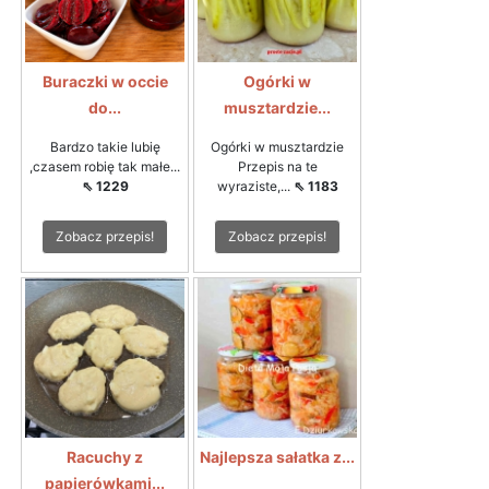
Buraczki w occie
Ogórki w
do...
musztardzie...
Bardzo takie lubię
Ogórki w musztardzie
,czasem robię tak małe...
Przepis na te
⇖ 1229
wyraziste,...
⇖ 1183
Zobacz przepis!
Zobacz przepis!
Racuchy z
Najlepsza sałatka z...
papierówkami...