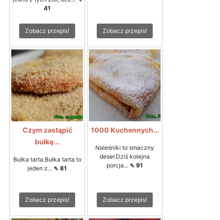
41
Zobacz przepis!
Zobacz przepis!
Czym zastąpić
1000 Kuchennych...
bułkę...
Naleśniki to smaczny
deser.Dziś kolejna
Bułka tarta.Bułka tarta to
porcja...
⇖ 91
jeden z...
⇖ 81
Zobacz przepis!
Zobacz przepis!