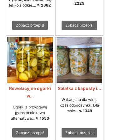
2225
lekko słodkie,...
⇖ 2382
Zobacz przepis!
Zobacz przepis!
Rewelacyjne ogórki
Sałatka z kapusty i...
w...
Wakacje to dla wielu
czas odpoczynku. Dla
Ogórki z przyprawą
mnie...
⇖ 1349
gyros to ciekawa
alternatywa...
⇖ 1553
Zobacz przepis!
Zobacz przepis!