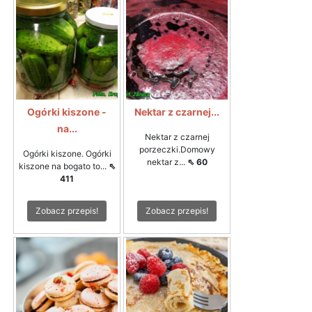
Ogórki kiszone -
Nektar z czarnej...
na...
Nektar z czarnej
porzeczki.Domowy
Ogórki kiszone. Ogórki
nektar z...
⇖ 60
kiszone na bogato to...
⇖
411
Zobacz przepis!
Zobacz przepis!