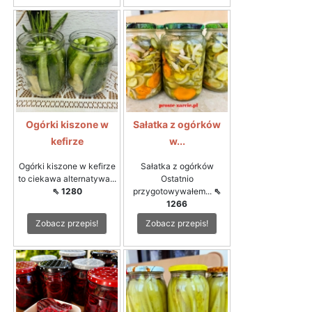
Ogórki kiszone w
Sałatka z ogórków
kefirze
w...
Ogórki kiszone w kefirze
Sałatka z ogórków
to ciekawa alternatywa...
Ostatnio
⇖ 1280
przygotowywałem...
⇖
1266
Zobacz przepis!
Zobacz przepis!