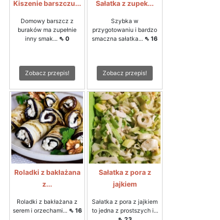
Kiszenie barszczu...
Sałatka z zupek...
Domowy barszcz z
Szybka w
buraków ma zupełnie
przygotowaniu i bardzo
inny smak...
⇖ 0
smaczna sałatka...
⇖ 16
Zobacz przepis!
Zobacz przepis!
Roladki z bakłażana
Sałatka z pora z
z...
jajkiem
Roladki z bakłażana z
Sałatka z pora z jajkiem
serem i orzechami...
⇖ 16
to jedna z prostszych i...
⇖ 23