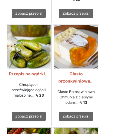
Zobacz przepis!
Zobacz przepis!
Przepis na ogórki...
Ciasto
brzoskwiniowa...
Chrupiące i
orzeźwiające ogórki
Ciasto Brzoskwiniowa
małosolne,...
⇖ 23
Chmurka z ciepłymi
lodami...
⇖ 13
Zobacz przepis!
Zobacz przepis!