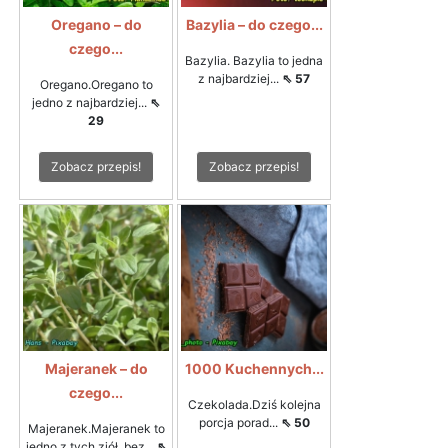
Oregano – do
Bazylia – do czego...
czego...
Bazylia. Bazylia to jedna
z najbardziej...
⇖ 57
Oregano.Oregano to
jedno z najbardziej...
⇖
29
Zobacz przepis!
Zobacz przepis!
Majeranek – do
1000 Kuchennych...
czego...
Czekolada.Dziś kolejna
porcja porad...
⇖ 50
Majeranek.Majeranek to
jedno z tych ziół, bez...
⇖