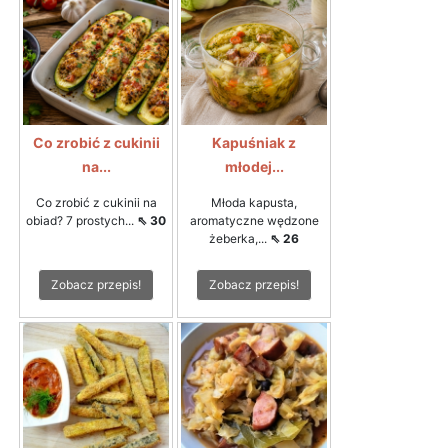
Co zrobić z cukinii
Kapuśniak z
na...
młodej...
Co zrobić z cukinii na
Młoda kapusta,
obiad? 7 prostych...
⇖ 30
aromatyczne wędzone
żeberka,...
⇖ 26
Zobacz przepis!
Zobacz przepis!