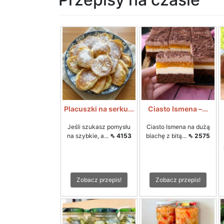
Placuszki na serku...
Ciasto Ismena –...
Jeśli szukasz pomysłu
Ciasto Ismena na dużą
na szybkie, a...
⇖ 4153
blachę z bitą...
⇖ 2575
Zobacz przepis!
Zobacz przepis!