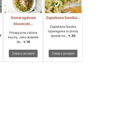
Szmaragdowe
Zapiekana fasolka...
kluseczki...
Zapiekana fasolka
szparagowa to prosty
Przepyszne zielone
7
sposób na...
⇖ 30
kluchy. Jako dodatek
do...
⇖ 18
Zobacz przepis!
Zobacz przepis!