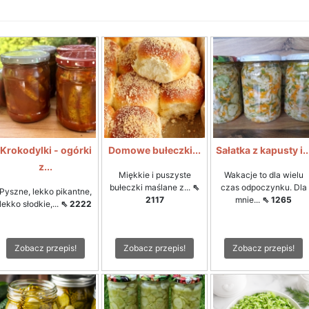
Krokodylki - ogórki
Domowe bułeczki...
Sałatka z kapusty i..
z...
Miękkie i puszyste
Wakacje to dla wielu
bułeczki maślane z...
⇖
czas odpoczynku. Dla
Pyszne, lekko pikantne,
2117
mnie...
⇖ 1265
lekko słodkie,...
⇖ 2222
Zobacz przepis!
Zobacz przepis!
Zobacz przepis!