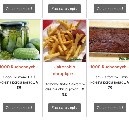
Zobacz przepis!
Zobacz przepis!
Zobacz przepis!
1000 Kuchennych...
Jak zrobić
1000 Kuchennych..
chrupiące...
Ogórki kiszone.Dziś
Piernik z foremki.Dziś
kolejna porcja porad...
⇖
kolejna porcja porad...
Domowe frytki.Sekretem
89
70
idealnie chrupiących...
⇖
92
Zobacz przepis!
Zobacz przepis!
Zobacz przepis!