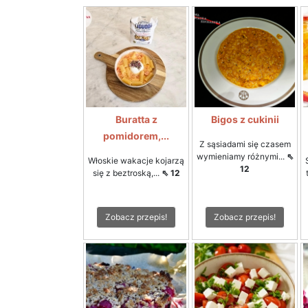
Buratta z
Bigos z cukinii
pomidorem,...
Z sąsiadami się czasem
wymieniamy różnymi...
⇖
Włoskie wakacje kojarzą
12
się z beztroską,...
⇖ 12
Zobacz przepis!
Zobacz przepis!