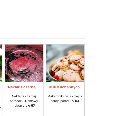
Nektar z czarnej...
1000 Kuchennych...
Nektar z czarnej
Makaroniki.Dziś kolejna
porzeczki.Domowy
porcja porad...
⇖ 64
nektar z...
⇖ 57
⇖