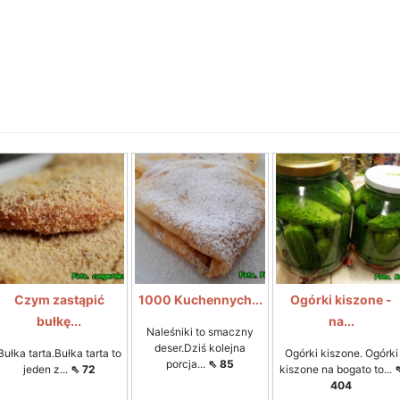
Czym zastąpić
1000 Kuchennych...
Ogórki kiszone -
bułkę...
na...
Naleśniki to smaczny
deser.Dziś kolejna
Bułka tarta.Bułka tarta to
Ogórki kiszone. Ogórki
porcja...
⇖ 85
jeden z...
⇖ 72
kiszone na bogato to...
404