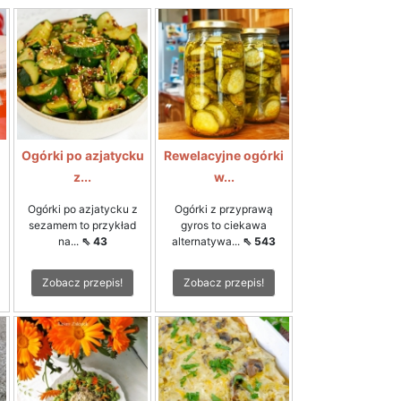
Ogórki po azjatycku
Rewelacyjne ogórki
z...
w...
Ogórki po azjatycku z
Ogórki z przyprawą
sezamem to przykład
gyros to ciekawa
na...
⇖ 43
alternatywa...
⇖ 543
Zobacz przepis!
Zobacz przepis!