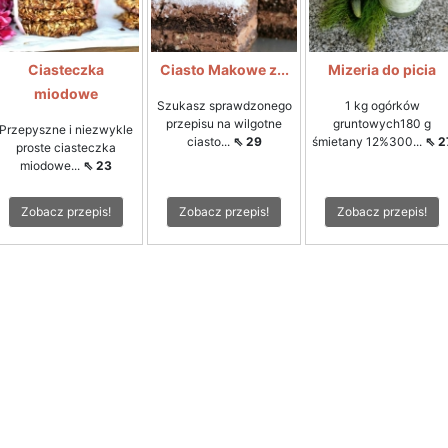
Ciasteczka
Ciasto Makowe z...
Mizeria do picia
miodowe
Szukasz sprawdzonego
1 kg ogórków
przepisu na wilgotne
gruntowych180 g
Przepyszne i niezwykle
ciasto...
⇖ 29
śmietany 12%300...
⇖ 2
proste ciasteczka
miodowe...
⇖ 23
Zobacz przepis!
Zobacz przepis!
Zobacz przepis!