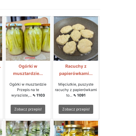
.
Ogórki w
Racuchy z
musztardzie...
papierówkami...
Ogórki w musztardzie
Mięciutkie, puszyste
Przepis na te
racuchy z papierówkami
wyraziste,...
⇖ 1103
to...
⇖ 1091
Zobacz przepis!
Zobacz przepis!