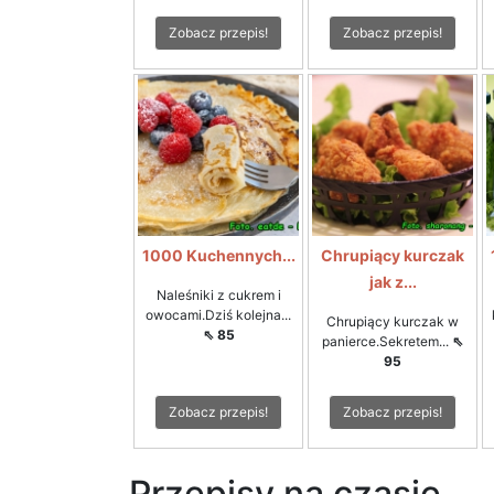
Zobacz przepis!
Zobacz przepis!
1000 Kuchennych...
Chrupiący kurczak
jak z...
Naleśniki z cukrem i
owocami.Dziś kolejna...
Chrupiący kurczak w
⇖ 85
panierce.Sekretem...
⇖
95
Zobacz przepis!
Zobacz przepis!
Przepisy na czasie