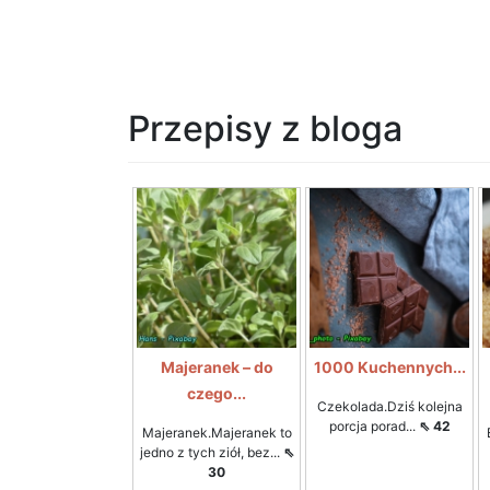
Przepisy z bloga
Majeranek – do
1000 Kuchennych...
czego...
Czekolada.Dziś kolejna
porcja porad...
⇖ 42
Majeranek.Majeranek to
jedno z tych ziół, bez...
⇖
30