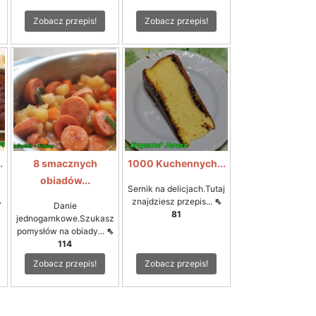
Zobacz przepis!
Zobacz przepis!
.
8 smacznych
1000 Kuchennych...
obiadów...
Sernik na delicjach.Tutaj
⇖
znajdziesz przepis...
⇖
Danie
81
jednogarnkowe.Szukasz
pomysłów na obiady...
⇖
114
Zobacz przepis!
Zobacz przepis!