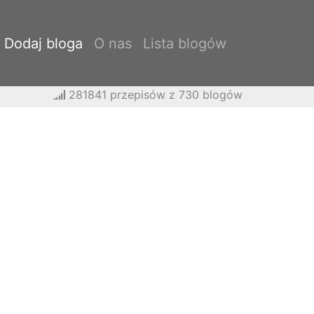
Dodaj bloga
O nas
Lista blogów
281841 przepisów z 730 blogów