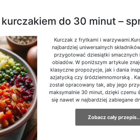
 kurczakiem do 30 minut – sp
Kurczak z frytkami i warzywami.Kur
najbardziej uniwersalnych składnikó
przygotować dziesiątki smacznych 
obiadów. W poniższym artykule zna
klasyczne propozycje, jak i dania ins
azjatycką czy śródziemnomorską . K
został opracowany tak, aby jego przy
maksymalnie 30 minut, dzięki czemu ś
się nawet w najbardziej zabiegane dni
Zobacz cały przepis..