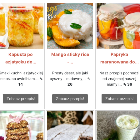
Kapusta po
Mango sticky rice
Papryka
azjatycku do...
-...
marynowana do...
Smaki kuchni azjatyckiej
Prosty deser, ale jaki
Nasz przepis pochodzi
to coś, co uwielbiam....
⇖
pyszny... cudowny,...
⇖
od znajomej naszej
14
26
mamy i...
⇖ 36
Zobacz przepis!
Zobacz przepis!
Zobacz przepis!