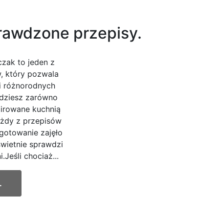
rawdzone przepisy.
czak to jeden z
w, który pozwala
i różnorodnych
jdziesz zarówno
pirowane kuchnią
ażdy z przepisów
gotowanie zajęło
wietnie sprawdzi
.Jeśli chociaż...
.