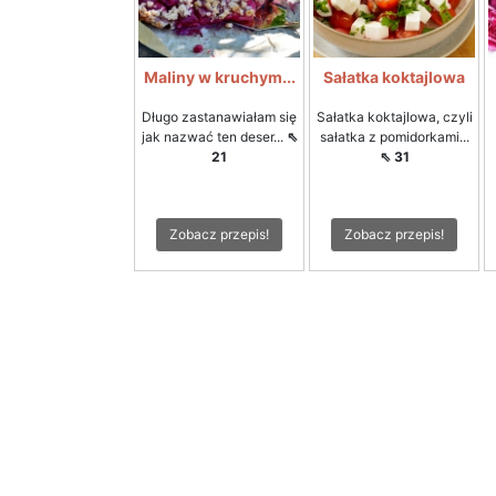
Maliny w kruchym...
Sałatka koktajlowa
Długo zastanawiałam się
Sałatka koktajlowa, czyli
jak nazwać ten deser...
⇖
sałatka z pomidorkami...
21
⇖ 31
Zobacz przepis!
Zobacz przepis!