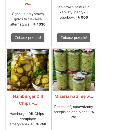
w...
Kolorowa sałatka z
kapusty, papryki i
Ogórki z przyprawą
ogórków...
⇖ 906
gyros to ciekawa
alternatywa...
⇖ 1036
Zobacz przepis!
Zobacz przepis!
Hamburger Dill
Mizeria na zimę w...
Chips –...
Poznaj mój sprawdzony
przepis na chrupiącą...
⇖
Hamburger Dill Chips –
741
chrupiące
amerykańskie...
⇖ 746