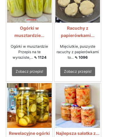
Ogórki w
Racuchy z
musztardzie...
papierówkami...
Ogórki w musztardzie
Mięciutkie, puszyste
Przepis na te
racuchy z papierówkami
wyraziste,...
⇖ 1124
to...
⇖ 1096
Zobacz przepis!
Zobacz przepis!
Rewelacyjne ogórki
Najlepsza sałatka z...