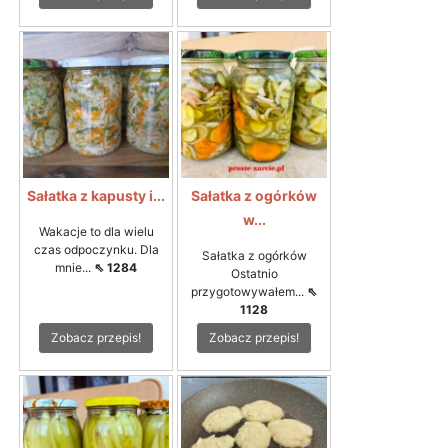
Sałatka z kapusty i...
Sałatka z ogórków
w...
Wakacje to dla wielu
czas odpoczynku. Dla
Sałatka z ogórków
mnie...
⇖ 1284
Ostatnio
przygotowywałem...
⇖
1128
Zobacz przepis!
Zobacz przepis!